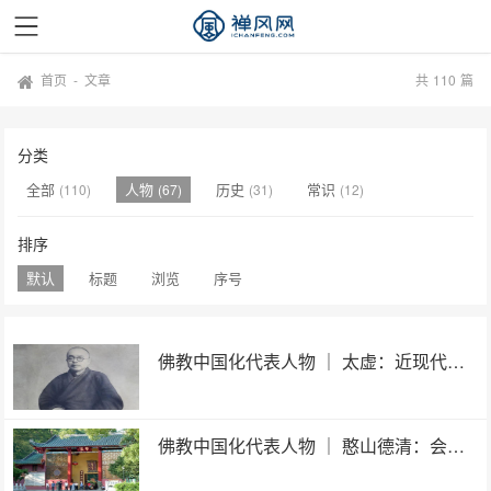
首页
-
文章
共
110
篇
分类
全部
人物
历史
常识
(110)
(67)
(31)
(12)
排序
默认
标题
浏览
序号
佛教中国化代表人物 ｜ 太虚：近现代佛教改革的探索者
佛教中国化代表人物 ｜ 憨山德清：会通儒释道