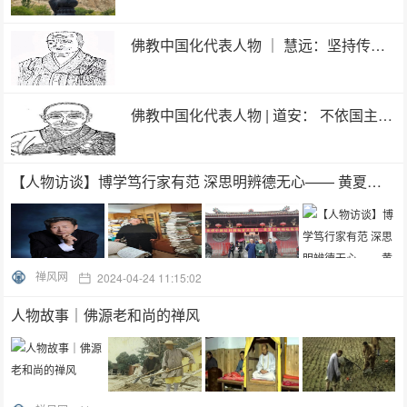
佛教中国化代表人物 ｜ 慧远：坚持传统，又因应时代而调适
佛教中国化代表人物 | 道安： 不依国主则法事难立
【人物访谈】博学笃行家有范 深思明辨德无心—— 黄夏年研究员
禅风网
2024-04-24 11:15:02
人物故事｜佛源老和尚的禅风