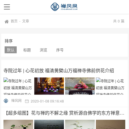
首页
-
文章
共
0
篇
排序
默认
标题
浏览
序号
寺院过年 | 心花初放 福清黄檗山万福禅寺佛前供花介绍
禅风网
2020-01-08 09:16:48
【超多组图】花与禅的不解之缘 赏析源自佛学的东方禅意插花