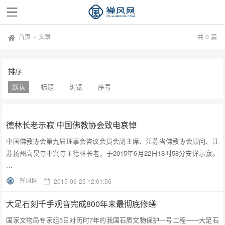
首页
-
文章
共
0
篇
排序
默认
标题
浏览
序号
德林长老示寂 中国佛教协会致电哀悼
中国佛教协会第九届理事会咨议会员会副主席、江苏省佛教协会顾问、江
苏扬州高旻寺中兴寺主德林长老，于2015年6月22日18时58分安详示寂。
…
禅风网
2015-06-25 12:01:56
大足石刻千手观音完成800年来最彻底修缮
国家文物局专家组5日对历时7年的我国石质文物保护一号工程——大足石