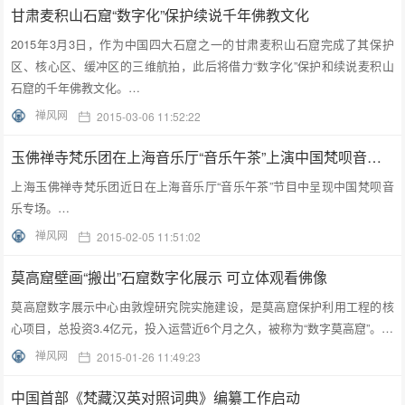
甘肃麦积山石窟“数字化”保护续说千年佛教文化
2015年3月3日，作为中国四大石窟之一的甘肃麦积山石窟完成了其保护
区、核心区、缓冲区的三维航拍，此后将借力“数字化”保护和续说麦积山
石窟的千年佛教文化。…
禅风网
2015-03-06 11:52:22
玉佛禅寺梵乐团在上海音乐厅“音乐午茶”上演中国梵呗音乐专场
上海玉佛禅寺梵乐团近日在上海音乐厅“音乐午茶”节目中呈现中国梵呗音
乐专场。…
禅风网
2015-02-05 11:51:02
莫高窟壁画“搬出”石窟数字化展示 可立体观看佛像
莫高窟数字展示中心由敦煌研究院实施建设，是莫高窟保护利用工程的核
心项目，总投资3.4亿元，投入运营近6个月之久，被称为“数字莫高窟”。…
禅风网
2015-01-26 11:49:23
中国首部《梵藏汉英对照词典》编纂工作启动