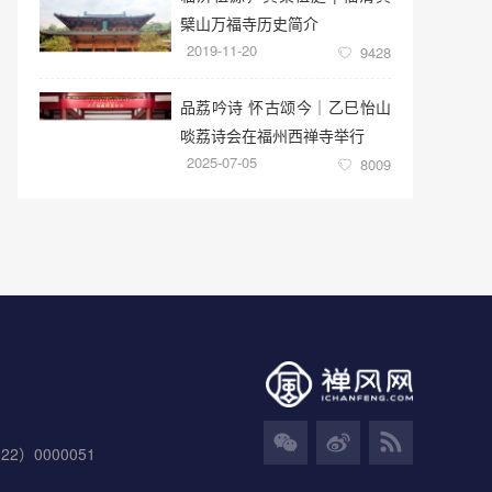
檗山万福寺历史简介
2019-11-20
9428
品荔吟诗 怀古颂今｜乙巳怡山
啖荔诗会在福州西禅寺举行
2025-07-05
8009
）0000051