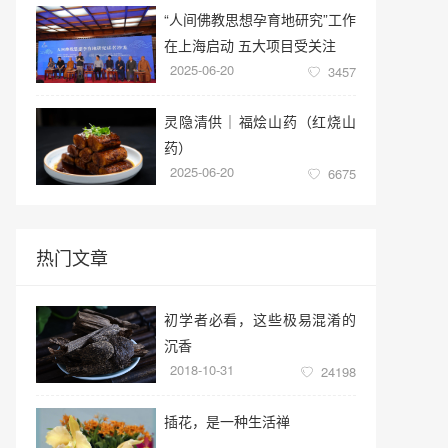
“人间佛教思想孕育地研究”工作
在上海启动 五大项目受关注
2025-06-20
3457
灵隐清供｜​福烩山药（红烧山
药）
2025-06-20
6675
热门文章
初学者必看，这些极易混淆的
沉香
2018-10-31
24198
插花，是一种生活禅