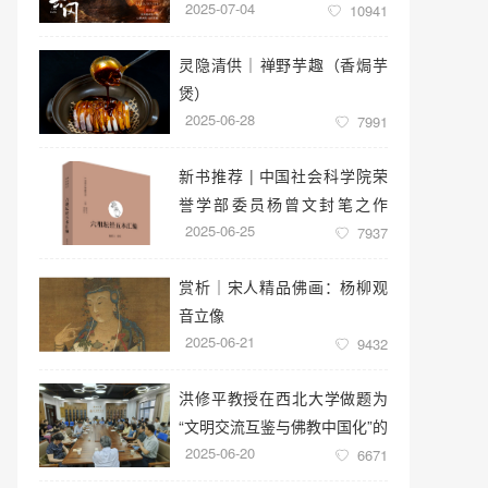
2025-07-04
窟云冈美术馆启幕
10941
灵隐清供｜​禅野芋趣（香焗芋
煲）
2025-06-28
7991
新书推荐 | 中国社会科学院荣
誉学部委员杨曾文封笔之作
2025-06-25
《六祖坛经五本汇编》
7937
赏析｜宋人精品佛画：杨柳观
音立像
2025-06-21
9432
洪修平教授在西北大学做题为
“文明交流互鉴与佛教中国化”的
2025-06-20
学术讲座
6671