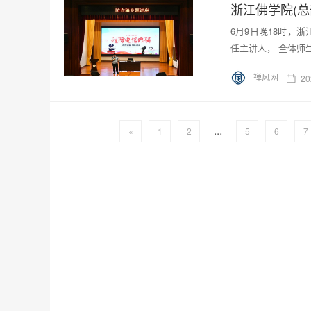
浙江佛学院(
6月9日晚18时，
任主讲人， 全体师
禅风网
20
...
«
1
2
5
6
7