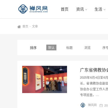
首页
资讯
生活
首页
-
文章
排序
默认
标题
浏览
序
2025年6月4日
长，省佛教协会副
协会办公室工作人
专项巡查。…
禅风网
20