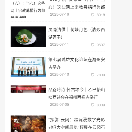
心！这些网上宗教募捐行为都
2025-07-16
是违法的
8918
灵隐清供｜​荷塘月色（清炒西
湖莲子）
2025-07-11
9607
第七届蕅益文化论坛在湖州安
吉举办
2025-07-10
7839
品荔吟诗 怀古颂今｜乙巳怡山
啖荔诗会在福州西禅寺举行
2025-07-05
8009
“探弥·云冈：超沉浸数字光影
+XR大空间展览”预展在云冈石