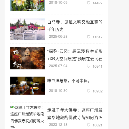
2018-10-09
14427
白马寺：见证文明交融互鉴的
千年历史
2025-06-28
11617
“探弥·云冈：超沉浸数字光影
+XR大空间展览”预展在云冈石
2025-07-04
窟云冈美术馆启幕
10941
唯书法与茶，不可辜负。
2018-10-30
10932
走进千年大佛寺：这座广州最
繁华地段的佛教寺院如何浴火
2023-12-18
重生
10821