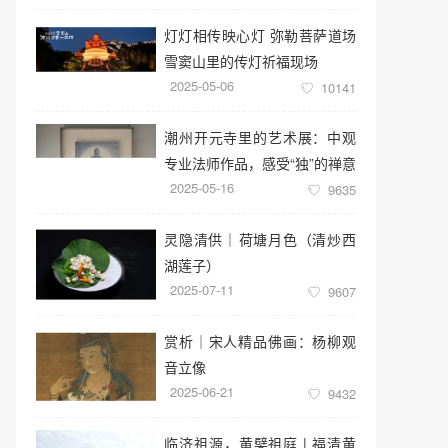
灯灯相传映心灯 弥勒菩萨道场
雪窦山里的传灯祈福现场
2025-05-06
10141
潮州开元寺里的艺术展：中观
专业法师作品，感受“独”的禅意
2025-05-16
世界
9635
灵隐清供｜​荷塘月色（清炒西
湖莲子）
2025-07-11
9607
赏析｜宋人精品佛画：杨柳观
音立像
2025-06-21
9432
临济祖源，黄檗祖庭 | 福清黄