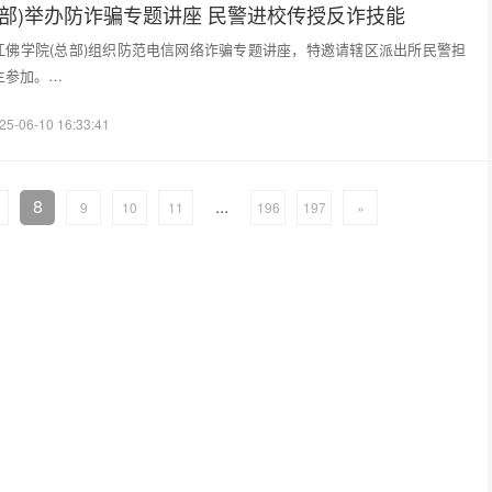
总部)举办防诈骗专题讲座 民警进校传授反诈技能
浙江佛学院(总部)组织防范电信网络诈骗专题讲座，特邀请辖区派出所民警担
生参加。…
25-06-10 16:33:41
8
...
9
10
11
196
197
»