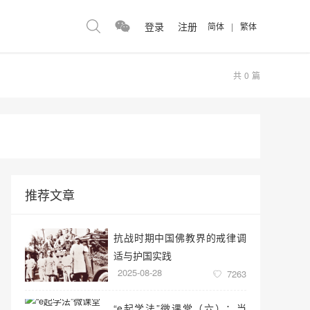
登录
注册
简体
|
繁体
共
0
篇
推荐文章
抗战时期中国佛教界的戒律调
适与护国实践
2025-08-28
7263
“e起学法”微课堂（六）：当