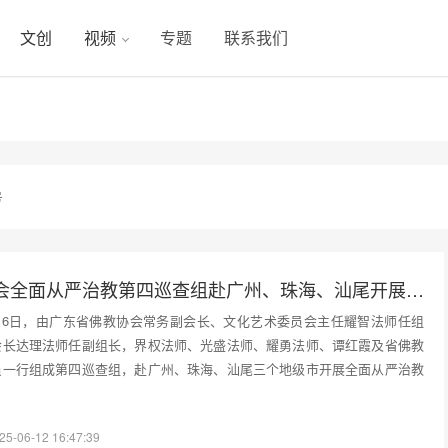
文创
视频
专题
联系我们
号
广东省佛教协会全面从严治教第四巡查组赴广州、珠海、汕尾开展专项巡查调研
至6月6日，由广东省佛教协会常务副会长、文化艺术委员会主任耀智法师任组
会长达理法师任副组长，界权法师、光盛法师、耀勇法师、谭红霞及省佛教
员一行组成第四巡查组，赴广州、珠海、汕尾三个地级市开展全面从严治教
25-06-12 16:47:39