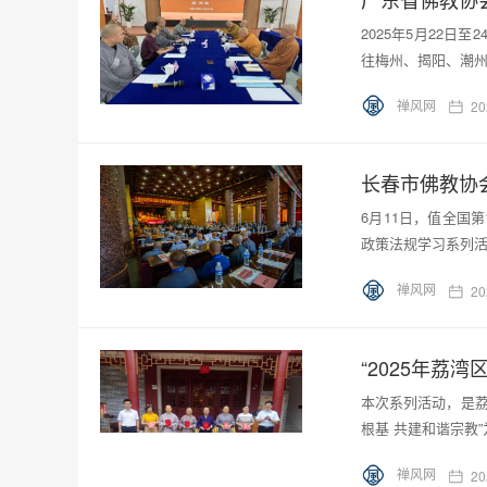
2025年5月22
往梅州、揭阳、潮
禅风网
20
长春市佛教协
6月11日，值全国
政策法规学习系列
禅风网
20
“2025年荔
本次系列活动，是荔
根基 共建和谐宗教
禅风网
20