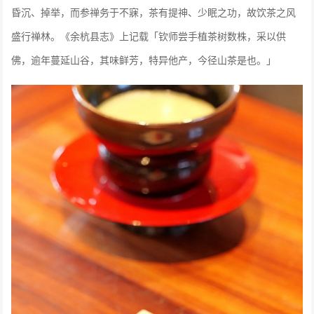
昏沉、掉举，而参禅务于不寐，茶有提神、少眠之功，故饮茶之风
盛行禅林。《余杭县志》上记载「钦师尝手植茶树数株，采以供
佛，逾年蔓延山谷，其味鲜芳，特异他产，今径山茶是也。」