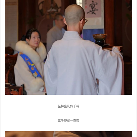
丛林盛礼传千载
三千威仪一盏茶