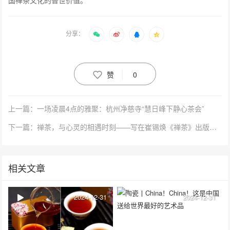
国禅茶文化的普世价值。
分享：
赞
0
上一篇：一场凌晨4点的雅聚：杭州净慈寺“慧日峰下静心茶会”
下一篇：禅茶，与心灵的相遇时刻——写在崔锡焕《禅茶》出版之际
相关文章
2024-12-31
2024-12-31