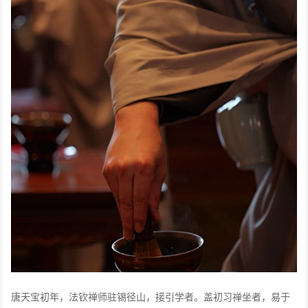
唐天宝初年，法钦禅师驻锡径山，接引学者。盖初习禅坐者，易于