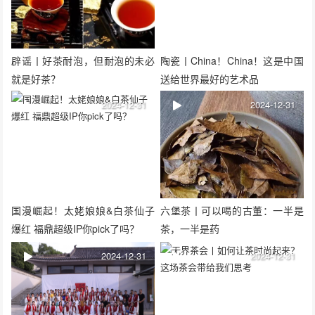
辟谣丨好茶耐泡，但耐泡的未必
陶瓷丨China！China！这是中国
就是好茶？
送给世界最好的艺术品
2024-12-31
2024-12-31
国漫崛起！太姥娘娘&白茶仙子
六堡茶丨可以喝的古董：一半是
爆红 福鼎超级IP你pick了吗？
茶，一半是药
2024-12-31
2024-12-31