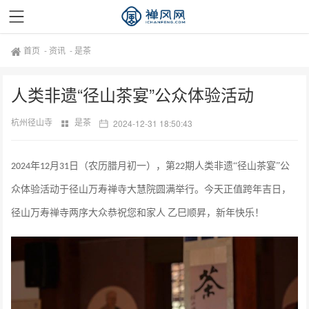
首页
-
资讯
-
是茶
人类非遗“径山茶宴”公众体验活动
杭州径山寺
是茶
2024-12-31 18:50:43
年
月
日（农历腊月初一），第
期人类非遗“径山茶宴”公
2024
12
31
22
众体验活动于径山万寿禅寺大慧院圆满举行。今天
正值跨年吉日，
径山万寿禅寺两序大众恭祝您和家人
乙巳顺昇，新年快乐！