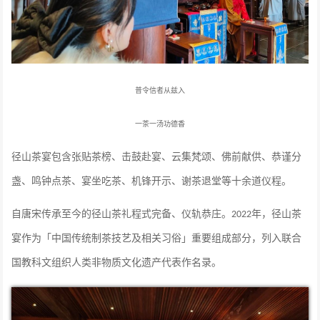
普令信者从兹入
一茶一汤功德香
径山茶宴包含张贴茶榜、击鼓赴宴、云集梵颂、佛前献供、恭谨分
盏、鸣钟点茶、宴坐吃茶、机锋开示、谢茶退堂等十余道仪程。
自唐宋传承至今的径山茶礼程式完备、仪轨恭庄。
年，径山茶
2022
宴作为「中国传统制茶技艺及相关习俗」重要组成部分，列入联合
国教科文组织人类非物质文化遗产代表作名录。