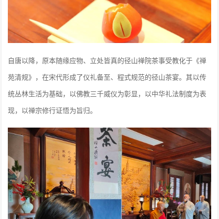
自唐以降，原本随缘应物、立处皆真的径山禅院茶事受教化于《禅
苑清规》，在宋代形成了仪礼备至、程式规范的径山茶宴。其以传
统丛林生活为基础，以佛教三千威仪为彰显，以中华礼法制度为表
现，以禅宗修行证悟为旨归。