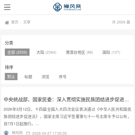
首页
-
文章
共
2559
篇
分类
全部
大陆
港澳台地区
国际
(2559)
(2364)
(88)
(107)
排序
默认
标题
浏览
序号
中央统战部、国家民委：深入贯彻实施民族团结进步促进法 进一步增强中华民族凝聚力向心力
2026年3月12日，十四届全国人大四次会议表决通过《中华人民共和国民
族团结进步促进法》，国家主席习近平签署第七十一号主席令予以公布，
自7月1日起施行。…
禅风网
2026-04-27 17:00:35