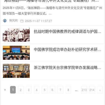
“海丝禅韵——海幢寺与清代中外文化交流”专题展在广州图书馆开幕
2025年11月6日，“海丝禅韵——海幢寺与清代中外文化交流”专题展在广州
图书馆负一楼大堂举行开展仪式。…
禅风网
2025-11-07 11:37:27
抗战时期中国佛教界的戒律调适与护国实践
中国佛学院成功举办赵朴初研究学术研讨会
浙江佛学院天台宗佛学院举办发展战略研讨会暨学术交流周活动
«
1
...
2
3
4
5
6
7
8
213
214
»