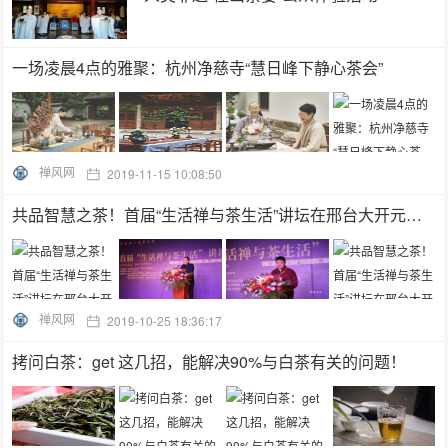
一场凌晨4点的雅聚：杭州净慈寺“慧日峰下静心茶会”
禅风网
2019-11-15 10:08:50
共品智慧之茶！首届“生活禅与茶生活”讲坛在邢台大开元寺举行
禅风网
2019-10-25 18:36:17
拷问白茶：get 这几招，能解决90%与白茶有关的问题！