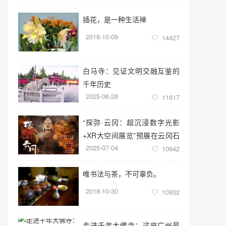
插花，是一种生活禅
2018-10-09
14427
白马寺：见证文明交融互鉴的
千年历史
2025-06-28
11617
“探弥·云冈：超沉浸数字光影
+XR大空间展览”预展在云冈石
2025-07-04
窟云冈美术馆启幕
10942
唯书法与茶，不可辜负。
2018-10-30
10932
走进千年大佛寺：这座广州最