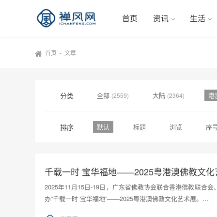
首页
资讯
生活
首页
-
文章
分类
全部
大陆
港
(2559)
(2364)
排序
默认
标题
浏览
序
千载一时 宝华福地——2025粤港澳佛教文
2025年11月15日-19日，广东省佛教协会联合香港佛教
办“千载一时 宝华福地”——2025粤港澳佛教文化艺术展。…