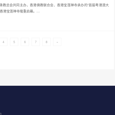
澳门佛教总会共同主办，香港佛教联合会、香港宝莲禅寺承办的“首届粤港澳大
在香港宝莲禅寺隆重启幕。…
4
5
6
7
8
»
m