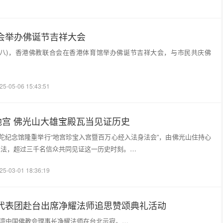
会举办佛诞节吉祥大会
初八)，香港佛教联合会在香港体育馆举办佛诞节吉祥大会，与市民共庆佛
25-05-06 15:43:51
地宫 佛光山大雄宝殿瓦当见证历史
佛陀纪念馆隆重举行“地宫珍宝入宫暨百万心经入法身法会”，由佛光山住持心
主法，超过三千名信众共同见证这一历史时刻。…
25-03-01 18:36:19
代表团赴台出席净耀法师追思赞颂典礼活动
日，台湾中国佛教会理事长净耀法师在台北示寂。…