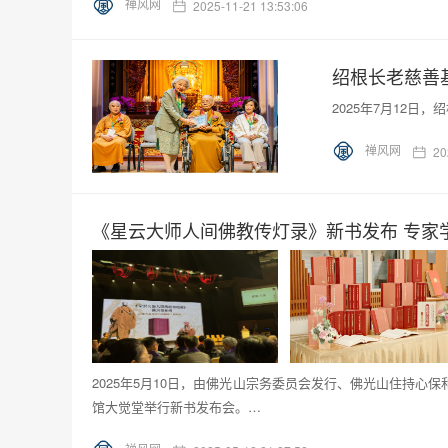
禅风网
2025-11-21 13:53:06
绍根长老慈善
2025年7月12
禅风网
20
《星云大师人间佛教传灯录》新书发布 专家
2025年5月10日，由佛光山宗务委员会发行、佛光山住持
馆大觉堂举行新书发布会。…