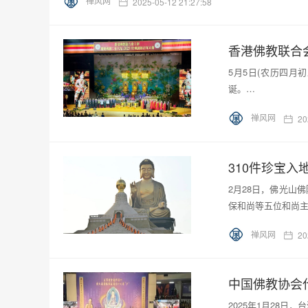
禅风网
2025-05-12 21:27:58
香港佛教联合
5月5日(农历四月
诞。…
禅风网
20
310件珍宝入
2月28日，佛光山
保和尚等五位和尚
禅风网
20
中国佛教协会
2025年1月28