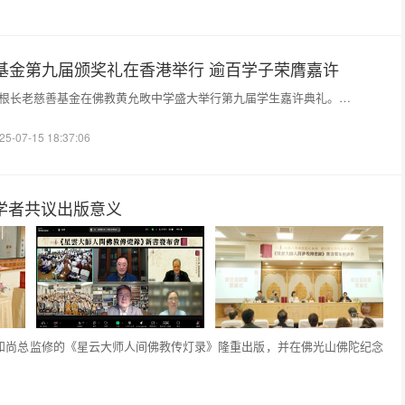
基金第九届颁奖礼在香港举行 逾百学子荣膺嘉许
日，绍根长老慈善基金在佛教黄允畋中学盛大举行第九届学生嘉许典礼。…
25-07-15 18:37:06
学者共议出版意义
心保和尚总监修的《星云大师人间佛教传灯录》隆重出版，并在佛光山佛陀纪念