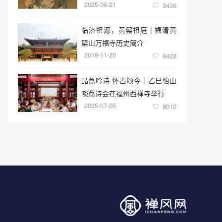
2025-06-21
9436
临济祖源，黄檗祖庭 | 福清黄
檗山万福寺历史简介
2019-11-20
9428
品荔吟诗 怀古颂今｜乙巳怡山
啖荔诗会在福州西禅寺举行
2025-07-05
8010