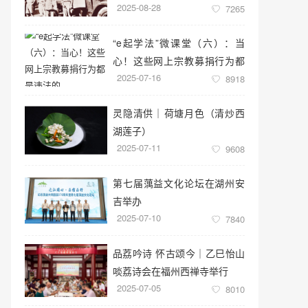
2025-08-28
7265
“e起学法”微课堂（六）：当
心！这些网上宗教募捐行为都
2025-07-16
是违法的
8918
灵隐清供｜​荷塘月色（清炒西
湖莲子）
2025-07-11
9608
第七届蕅益文化论坛在湖州安
吉举办
2025-07-10
7840
品荔吟诗 怀古颂今｜乙巳怡山
啖荔诗会在福州西禅寺举行
2025-07-05
8010