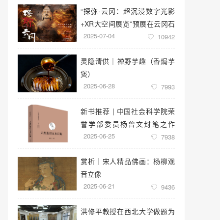
“探弥·云冈：超沉浸数字光影
+XR大空间展览”预展在云冈石
2025-07-04
窟云冈美术馆启幕
10942
灵隐清供｜​禅野芋趣（香焗芋
煲）
2025-06-28
7993
新书推荐 | 中国社会科学院荣
誉学部委员杨曾文封笔之作
2025-06-25
《六祖坛经五本汇编》
7938
赏析｜宋人精品佛画：杨柳观
音立像
2025-06-21
9436
洪修平教授在西北大学做题为