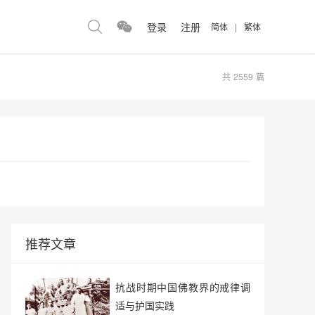
登录
注册
简体
|
繁体
共
2559
篇
推荐文章
抗战时期中国佛教界的戒律调
适与护国实践