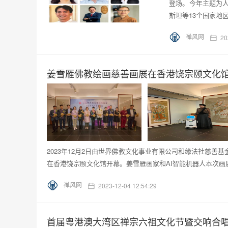
登场。今年主题为
斯坦等13个国家地区
禅风网
20
姜雪雁佛教绘画慈善画展在香港饶宗颐文化
2023年12月2日由世界佛教文化事业有限公司和缘法社慈
在香港饶宗颐文化馆开幕。姜雪雁画家和AI智能机器人本次画展
禅风网
2023-12-04 12:54:29
首届粤港澳大湾区禅宗六祖文化节暨交响合