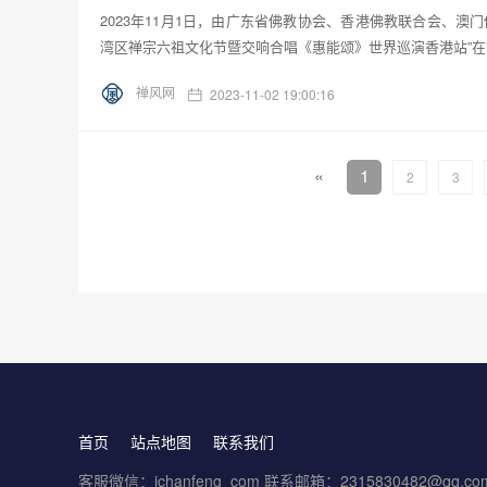
2023年11月1日，由广东省佛教协会、香港佛教联合会、
湾区禅宗六祖文化节暨交响合唱《惠能颂》世界巡演香港站”
禅风网
2023-11-02 19:00:16
«
1
2
3
首页
站点地图
联系我们
客服微信：ichanfeng_com 联系邮箱：2315830482@qq.co