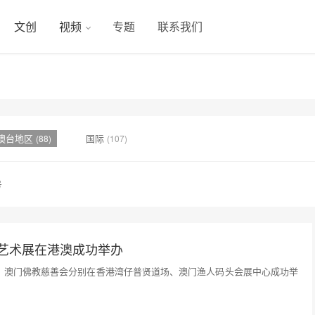
文创
视频
专题
联系我们
澳台地区
国际
(88)
(107)
号
化艺术展在港澳成功举办
联合会、澳门佛教慈善会分别在香港湾仔普贤道场、澳门渔人码头会展中心成功举