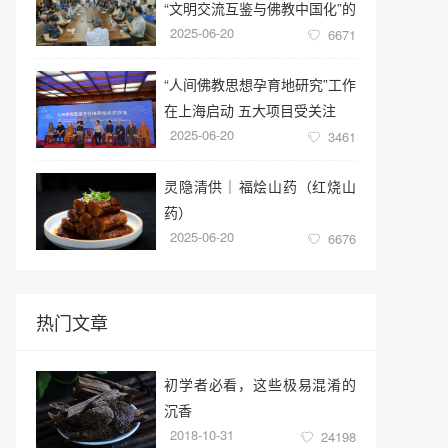
“文明交流互鉴与佛教中国化”的
2025-06-20
学术讲座
6671
“人间佛教思想孕育地研究”工作
在上海启动 五大项目受关注
2025-06-20
3461
灵隐清供｜​福烩山药（红烧山
药）
2025-06-20
6676
热门文章
初学者必看，这些极易混淆的
沉香
2018-10-31
24198