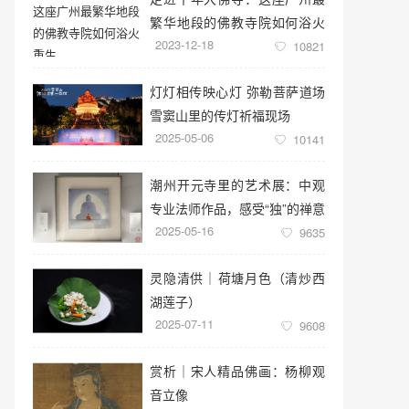
繁华地段的佛教寺院如何浴火
2023-12-18
重生
10821
灯灯相传映心灯 弥勒菩萨道场
雪窦山里的传灯祈福现场
2025-05-06
10141
潮州开元寺里的艺术展：中观
专业法师作品，感受“独”的禅意
2025-05-16
世界
9635
灵隐清供｜​荷塘月色（清炒西
湖莲子）
2025-07-11
9608
赏析｜宋人精品佛画：杨柳观
音立像