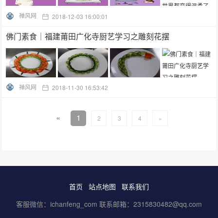
禅风网
2018-12-03 16:00:01
佛门素食｜福建莆田广化寺厨艺学习之雕刻花摆
禅风网
2018-11-30 16:53:42
«
1
2
3
4
»
首页
站点地图
联系我们
客服微信：ichanfeng_com 联系邮箱：2315830482@qq.com