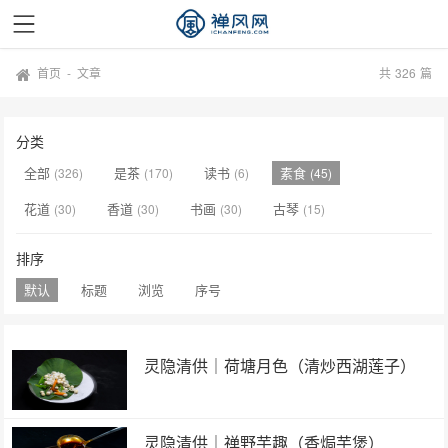
首页
-
文章
共
326
篇
分类
全部
是茶
读书
素食
(326)
(170)
(6)
(45)
花道
香道
书画
古琴
(30)
(30)
(30)
(15)
排序
默认
标题
浏览
序号
灵隐清供｜​荷塘月色（清炒西湖莲子）
灵隐清供｜​禅野芋趣（香焗芋煲）