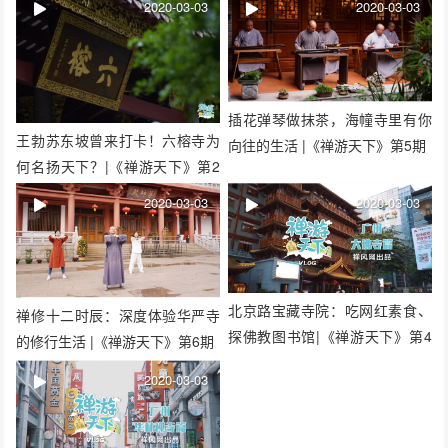
2020-03-03
2020-03-03
插花弹琴做抹茶，海幢寺里有你
王勃苏东坡曾来打卡！六榕寺为
向往的生活 |《禅游天下》第5期
何名扬天下？|《禅游天下》第2
期
2020-03-03
2020-03-03
北京路宝藏寺院：吃网红素食、
禅修十二时辰：深度体验华严寺
探佛教图书馆|《禅游天下》第4
的修行生活 |《禅游天下》第6期
期
2020-03-03