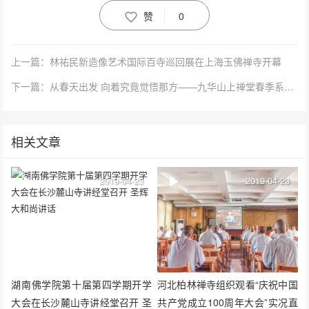
赞
0
上一篇：林祐民新造像艺术国际百寺巡回展在上海玉佛禅寺开幕
下一篇：从春天出发 向着究竟觉悟那方——九华山上禅堂春季系列学修活动圆满
相关文章
2019-04-23
2019-04-23
湖南佛学院第十届第四学期开学
河北柏林禅寺组织观看“庆祝中国
大会在长沙麓山寺讲经堂召开 圣
共产党成立100周年大会”实况直