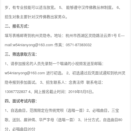
岁，有专业技能可以适当放宽。 5、 能够遵守汉传佛教丛林制度。 6、
招生对象主要针对汉传佛教出家男众。
二、报名方式：
填写表格邮寄到杭州灵隐寺。地址：杭州市西湖区灵隐路法云弄1号 E—
mail:w54nianyong@163.com 传真：0571-87383032
三、筛选录取方法：
1、请参加报名的人员先录制一个唱诵的小视频发送至邮箱：
w54nianyong@163.com 进行初选。 2、初选通过后凭面试通知到杭州灵
隐寺报到参加面试。 3、招生联系人：念勇法师 联系电话：
13067722837 4、网上报名截止时间：2019年5月5日。
四、面试考试内容：
1、自选曲目，范围限定在传统梵呗（选唱一首）2、必唱曲目，三宝
歌、送别、晨钟偈、华严字母（选唱一首） 3、计分方式，自选曲目80
分，必唱曲目20分