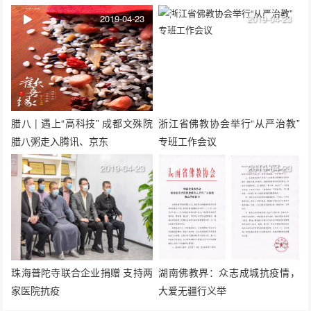
辉大和尚讲话
播
2019-04-23
2019-04-23
腊八 | 遇上“高科技” 成都文殊院
浙江省佛教协会举行“从严治教”
腊八粥走入腾讯、京东
专班工作会议
2019-04-23
2019-04-23
珠海普陀寺联合企业捐赠 支持两
湖南佛教界：众志成城抗疫情，
家医院抗疫
大爱无疆行义举