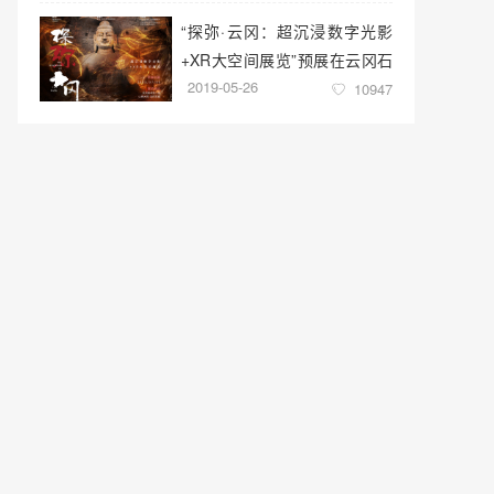
“探弥·云冈：超沉浸数字光影
+XR大空间展览”预展在云冈石
2019-05-26
窟云冈美术馆启幕
10947