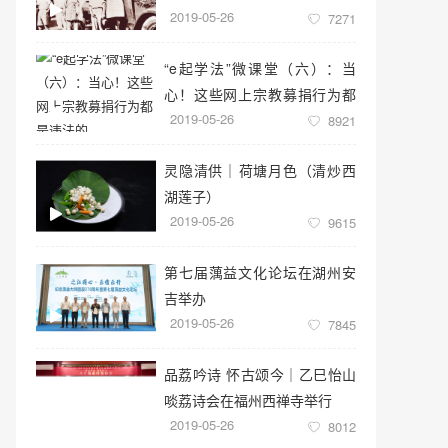
2019-05-26
7271
“e起学法”微课堂（六）：当
心！这些网上宗教募捐行为都
2019-05-26
是违法的
8921
灵隐清供｜​荷塘月色（清炒西
湖莲子）
2019-05-26
9615
第七届蕅益文化论坛在湖州安
吉举办
2019-05-26
7845
品荔吟诗 怀古颂今｜乙巳怡山
啖荔诗会在福州西禅寺举行
2019-05-26
8012