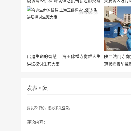
虔诚诵经祈福 深切悼念抗击新冠肺炎疫
关爱各区方舱
情牺牲烈士和逝世同胞
2019-05-26
启迪生命的智慧 上海玉佛禅寺觉群人生
陕西法门寺向
讲坛探讨生死大事
冠状病毒防控
发表回复
要发表评论，您必须先
登录
。
评论内容：