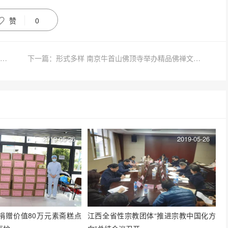
赞
0
上一篇：韩国曹溪宗千华禅林圆觉法师一行参访禅宗祖庭三祖禅寺
下一篇：形式多样 南京牛首山佛顶寺举办精品佛禅文化体验活动
2019-05-26
2019-05-26
捐赠价值80万元素斋糕点
江西全省性宗教团体“推进宗教中国化方