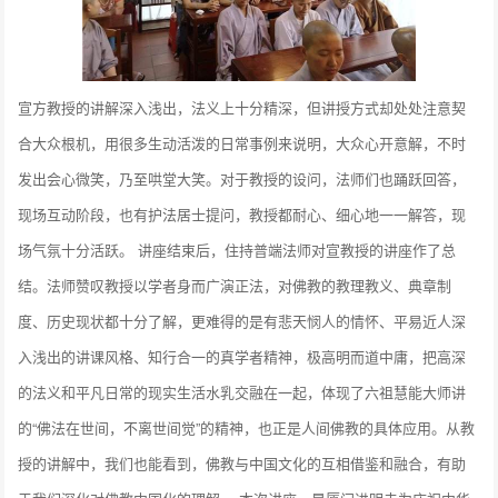
宣方教授的讲解深入浅出，法义上十分精深，但讲授方式却处处注意契
合大众根机，用很多生动活泼的日常事例来说明，大众心开意解，不时
发出会心微笑，乃至哄堂大笑。对于教授的设问，法师们也踊跃回答，
现场互动阶段，也有护法居士提问，教授都耐心、细心地一一解答，现
场气氛十分活跃。 讲座结束后，住持普端法师对宣教授的讲座作了总
结。法师赞叹教授以学者身而广演正法，对佛教的教理教义、典章制
度、历史现状都十分了解，更难得的是有悲天悯人的情怀、平易近人深
入浅出的讲课风格、知行合一的真学者精神，极高明而道中庸，把高深
的法义和平凡日常的现实生活水乳交融在一起，体现了六祖慧能大师讲
的“佛法在世间，不离世间觉”的精神，也正是人间佛教的具体应用。从教
授的讲解中，我们也能看到，佛教与中国文化的互相借鉴和融合，有助