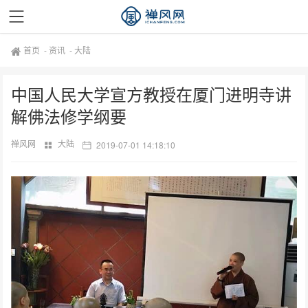
首页
-
资讯
-
大陆
中国人民大学宣方教授在厦门进明寺讲
解佛法修学纲要
禅风网
大陆
2019-07-01 14:18:10