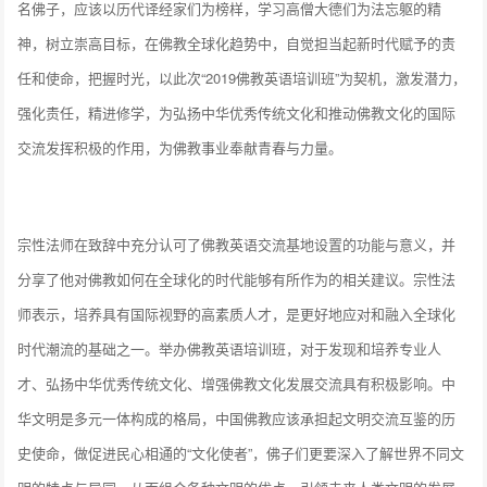
名佛子，应该以历代译经家们为榜样，学习高僧大德们为法忘躯的精
神，树立崇高目标，在佛教全球化趋势中，自觉担当起新时代赋予的责
任和使命，把握时光，以此次“2019佛教英语培训班”为契机，激发潜力，
强化责任，精进修学，为弘扬中华优秀传统文化和推动佛教文化的国际
交流发挥积极的作用，为佛教事业奉献青春与力量。
宗性法师在致辞中充分认可了佛教英语交流基地设置的功能与意义，并
分享了他对佛教如何在全球化的时代能够有所作为的相关建议。宗性法
师表示，培养具有国际视野的高素质人才，是更好地应对和融入全球化
时代潮流的基础之一。举办佛教英语培训班，对于发现和培养专业人
才、弘扬中华优秀传统文化、增强佛教文化发展交流具有积极影响。中
华文明是多元一体构成的格局，中国佛教应该承担起文明交流互鉴的历
史使命，做促进民心相通的“文化使者”，佛子们更要深入了解世界不同文