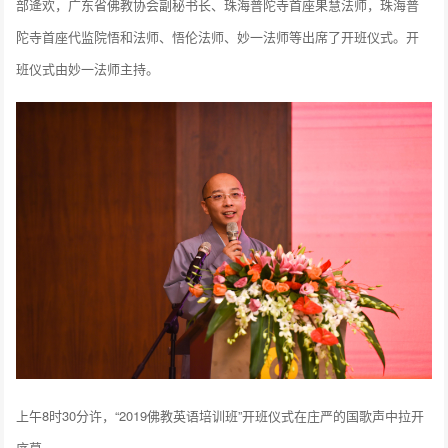
部逄欢，广东省佛教协会副秘书长、珠海普陀寺首座果慧法师，珠海普
陀寺首座代监院悟和法师、悟伦法师、妙一法师等出席了开班仪式。开
班仪式由妙一法师主持。
上午8时30分许，“2019佛教英语培训班”开班仪式在庄严的国歌声中拉开
序幕。