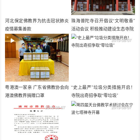
河北保定佛教界为抗击冠状肺炎
珠海普陀寺召开倡议“文明敬香”
疫情募集善款
活动会议 积极推动建设生态寺院
2019-08-07
2019-08-07
粤港澳一家亲 广东省佛教协会向
“史上最严”垃圾分类措施开启！
港澳佛教界捐赠口罩
寺院出奇招争取“零垃圾”
2019-08-07
2019-08-07