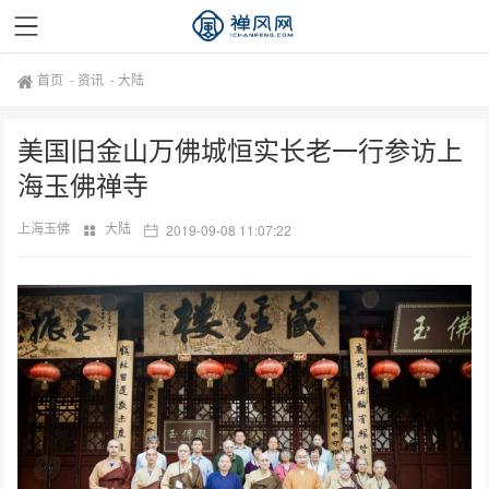
首页
-
资讯
-
大陆
美国旧金山万佛城恒实长老一行参访上
海玉佛禅寺
上海玉佛
大陆
2019-09-08 11:07:22