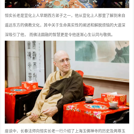
恒实长老是宣化上人早期西方弟子之一，他从宣化上人那里了解到来自
遥远东方的佛教文化，其中关于生命真实性的阐述和解脱烦恼的大道深
深吸引了他， 而佛法圆融的智慧更是令他逐渐心生认同与敬佩。
座谈中，长春法师向恒实长老一行介绍了上海玉佛禅寺的历史及两尊玉