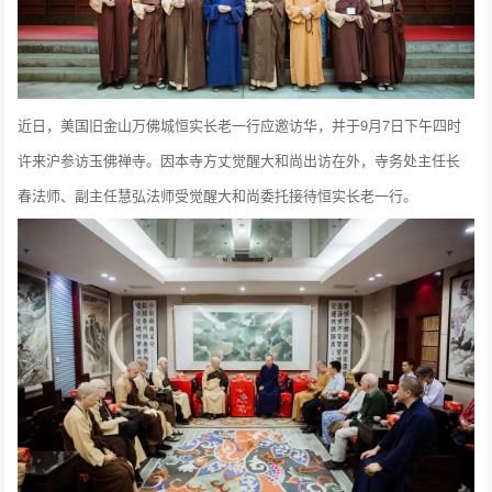
近日，美国旧金山万佛城恒实长老一行应邀访华，并于9月7日下午四时
许来沪参访玉佛禅寺。因本寺方丈觉醒大和尚出访在外，寺务处主任长
春法师、副主任慧弘法师受觉醒大和尚委托接待恒实长老一行。