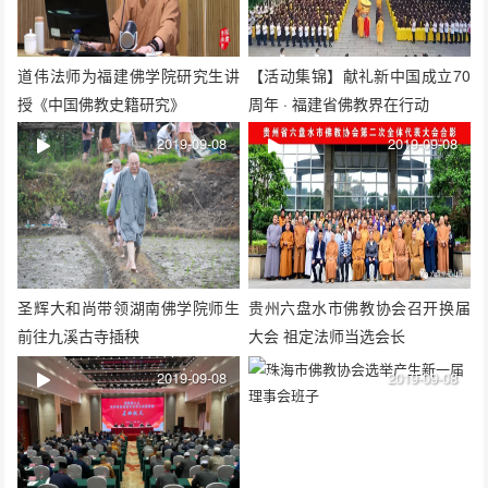
道伟法师为福建佛学院研究生讲
【活动集锦】献礼新中国成立70
授《中国佛教史籍研究》
周年 · 福建省佛教界在行动
2019-09-08
2019-09-08
圣辉大和尚带领湖南佛学院师生
贵州六盘水市佛教协会召开换届
前往九溪古寺插秧
大会 祖定法师当选会长
2019-09-08
2019-09-08