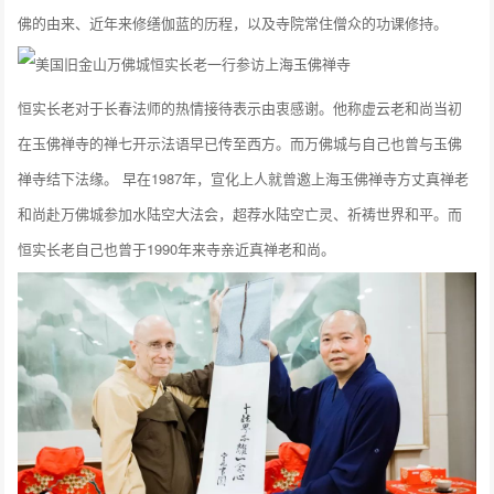
佛的由来、近年来修缮伽蓝的历程，以及寺院常住僧众的功课修持。
恒实长老对于长春法师的热情接待表示由衷感谢。他称虚云老和尚当初
在玉佛禅寺的禅七开示法语早已传至西方。而万佛城与自己也曾与玉佛
禅寺结下法缘。 早在1987年，宣化上人就曾邀上海玉佛禅寺方丈真禅老
和尚赴万佛城参加水陆空大法会，超荐水陆空亡灵、祈祷世界和平。而
恒实长老自己也曾于1990年来寺亲近真禅老和尚。