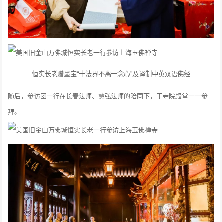
恒实长老赠墨宝“十法界不离一念心”
及译制中英双语佛经
随后，参访团一行在长春法师、慧弘法师的陪同下，于寺院殿堂一一参
拜。