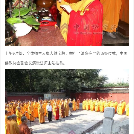
上午9时整，全体师生云集大雄宝殿，举行了清净庄严的诵经仪式，中国
佛教协会副会长演觉法师主法拈香。