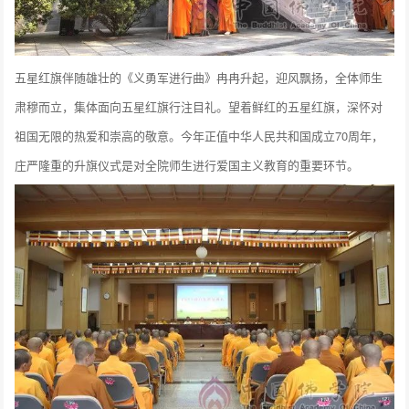
五星红旗伴随雄壮的《义勇军进行曲》冉冉升起，迎风飘扬，全体师生
肃穆而立，集体面向五星红旗行注目礼。望着鲜红的五星红旗，深怀对
祖国无限的热爱和崇高的敬意。今年正值中华人民共和国成立70周年，
庄严隆重的升旗仪式是对全院师生进行爱国主义教育的重要环节。