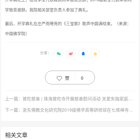
学致答谢辞。我院相关部室负责人参加了典礼。
最后，开学典礼在庄严而嘹亮的《三宝歌》歌声中圆满结束。（来源：
中国佛学院）
分享：
赞
0
上一篇：普陀慈善 | 珠海普陀寺开展慈善慰问活动 关爱失独家庭传递温暖
下一篇：浙东佛教文化研究院2019级佛学高等研修班在七塔禅寺举行
相关文章