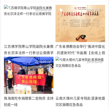
2019-09-09
2019-09-09
江苏佛学院寒山学院副院长兼教
广东省佛教协会举行“推进中国化
务长宗泽法师一行参访云南佛学
·共建新时代”书画展【含线上观
院
展H5】
2019-09-09
2019-09-09
珠海普陀寺捐赠第二批物资 支持
云南大理州几家寺院赴漾濞地震
抗疫一线
灾区捐赠应急食品