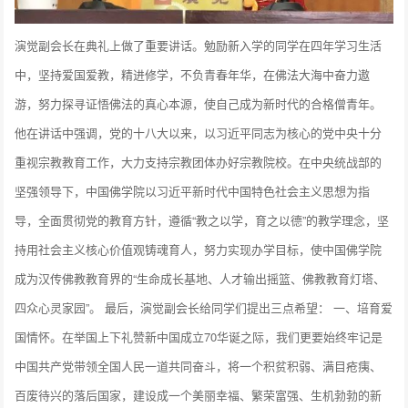
演觉副会长在典礼上做了重要讲话。勉励新入学的同学在四年学习生活
中，坚持爱国爱教，精进修学，不负青春年华，在佛法大海中奋力遨
游，努力探寻证悟佛法的真心本源，使自己成为新时代的合格僧青年。
他在讲话中强调，党的十八大以来，以习近平同志为核心的党中央十分
重视宗教教育工作，大力支持宗教团体办好宗教院校。在中央统战部的
坚强领导下，中国佛学院以习近平新时代中国特色社会主义思想为指
导，全面贯彻党的教育方针，遵循“教之以学，育之以德”的教学理念，坚
持用社会主义核心价值观铸魂育人，努力实现办学目标，使中国佛学院
成为汉传佛教教育界的“生命成长基地、人才输出摇篮、佛教教育灯塔、
四众心灵家园”。 最后，演觉副会长给同学们提出三点希望： 一、培育爱
国情怀。在举国上下礼赞新中国成立70华诞之际，我们更要始终牢记是
中国共产党带领全国人民一道共同奋斗，将一个积贫积弱、满目疮痍、
百废待兴的落后国家，建设成一个美丽幸福、繁荣富强、生机勃勃的新