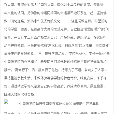
兴大国。要深化对伟大祖国的认同、深化对中华民族的认同、深化对中
华文化的认同，把佛教的命运同祖国的命运紧密地联系在一起，坚持佛
教中国化道路，弘扬中华优秀传统文化； 二、强化爱教意识。希望新时
代的学僧，要善于吸纳高僧大德的思想光辉，自觉担当“爱教护教”的时代
使命，在言行举止方面严格要求自己，严持净戒、遵纪守法，在实际行
动中护持佛教，积极传播佛教“净化社会、利益众生”的正能量，树立佛教
清浄庄严的良好形象。 三、提升学修品质。“学院丛林化、学修一体化”是
中国佛学院的办学模式，希望同学们将佛教传统精神与现代学修体系相
融合，“寓修行于生活、融自行于化他、持愿力于不退、省功夫于人事”。
秉持重视宗教生活、宗教体验等佛学院的特色传承，结夏安居、冬季禅
修，通过精进学修来塑造自己的学修品质，养成清净调柔、厚直稳重、
圆融大雅的佛教僧格。
开学典礼上，在校学生代表寂照同学致祝贺辞；2019级新生代表本宗同