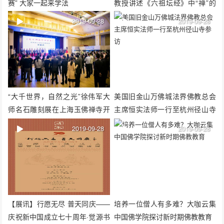
赛” 大家一起来学法
教授讲述《六祖坛经》中“禅”的
智慧
2019-09-28
2019-09-28
“大千世界，自然之光”徐伟军大
美国旧金山万佛城法界佛教总会
师名石雕刻展在上海玉佛禅寺开
主席恒实法师一行至杭州径山寺
幕
参访
2019-09-28
2019-09-28
【展讯】行愿无尽 普天同庆——
培养一位僧人有多难？大咖云集
庆祝新中国成立七十周年·觉源书
中国佛学院探讨新时期佛教教育