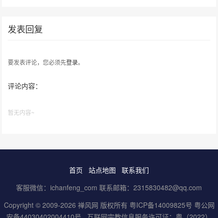
院成立暨首届书画名家邀请展
发表回复
要发表评论，您必须先
登录
。
评论内容：
暂无内容~
首页
站点地图
联系我们
客服微信：ichanfeng_com 联系邮箱：2315830482@qq.com
Copyright © 2009-2026 禅风网 版权所有
粤ICP备14009825号
粤公网
安备44030402004410号
互联网宗教信息服务许可证：粤（2022）