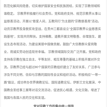
防范化解风险隐患，切实维护国家安全和民族团结，实现了宗教领域和
谐稳定。 宗教界积极履行社会责任。党和政府支持、规范宗教界从事公
益慈善活动，开展以“慈爱人间，五教同行”为主题的“宗教慈善周”活动。
动员宗教界投身脱贫攻坚战，在贵州三都县设立“全国宗教界公益慈善实
践基地”，实现共同帮扶。支持佛教、道教开展文明敬香、合理放生、建
设生态寺观活动，为建设美丽中国做贡献。鼓励广大信教群众爱岗敬
业，用诚实劳动创造现世幸福。 宗教领域国际交流广泛开展。党和政府
支持各宗教在独立自主、平等友好、相互尊重的基础上积极开展对外交
流。宗教界已经与超过80个国家的宗教组织建立了友好关系，广泛参与
涉及不同文明、信仰与宗教的国际性会议和组织活动。积极响应“一带一
路”倡议，成功举办世界佛教论坛、国际道教论坛，伊斯兰文化展演、中
国教会圣经事工展等对话交流活动，促进民心相通，文化交融，增进了
我国与各国人民的交往和友谊。
党对宗教工作的集中统一领导