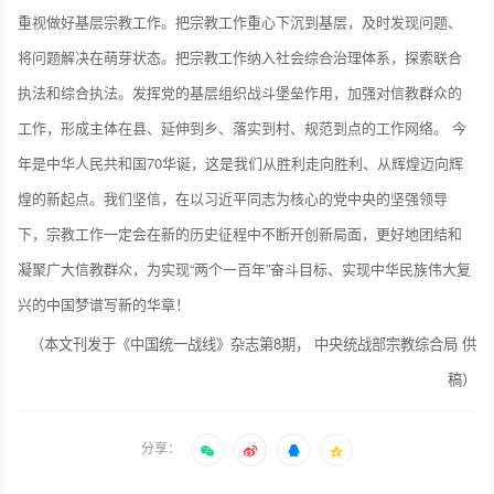
重视做好基层宗教工作。把宗教工作重心下沉到基层，及时发现问题、
将问题解决在萌芽状态。把宗教工作纳入社会综合治理体系，探索联合
执法和综合执法。发挥党的基层组织战斗堡垒作用，加强对信教群众的
工作，形成主体在县、延伸到乡、落实到村、规范到点的工作网络。 今
年是中华人民共和国70华诞，这是我们从胜利走向胜利、从辉煌迈向辉
煌的新起点。我们坚信，在以习近平同志为核心的党中央的坚强领导
下，宗教工作一定会在新的历史征程中不断开创新局面，更好地团结和
凝聚广大信教群众，为实现“两个一百年”奋斗目标、实现中华民族伟大复
兴的中国梦谱写新的华章！
（本文刊发于《中国统一战线》杂志第8期， 中央统战部宗教综合局 供
稿）
分享：