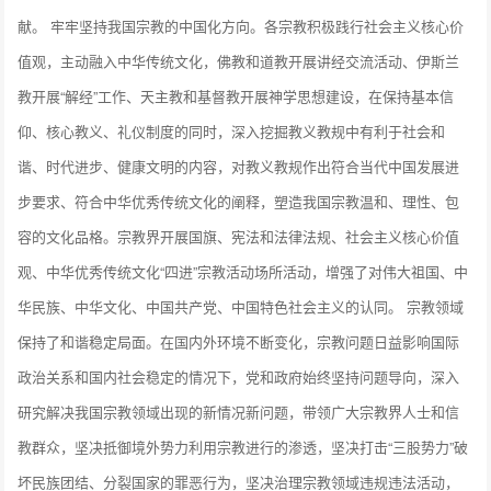
献。 牢牢坚持我国宗教的中国化方向。各宗教积极践行社会主义核心价
值观，主动融入中华传统文化，佛教和道教开展讲经交流活动、伊斯兰
教开展“解经”工作、天主教和基督教开展神学思想建设，在保持基本信
仰、核心教义、礼仪制度的同时，深入挖掘教义教规中有利于社会和
谐、时代进步、健康文明的内容，对教义教规作出符合当代中国发展进
步要求、符合中华优秀传统文化的阐释，塑造我国宗教温和、理性、包
容的文化品格。宗教界开展国旗、宪法和法律法规、社会主义核心价值
观、中华优秀传统文化“四进”宗教活动场所活动，增强了对伟大祖国、中
华民族、中华文化、中国共产党、中国特色社会主义的认同。 宗教领域
保持了和谐稳定局面。在国内外环境不断变化，宗教问题日益影响国际
政治关系和国内社会稳定的情况下，党和政府始终坚持问题导向，深入
研究解决我国宗教领域出现的新情况新问题，带领广大宗教界人士和信
教群众，坚决抵御境外势力利用宗教进行的渗透，坚决打击“三股势力”破
坏民族团结、分裂国家的罪恶行为，坚决治理宗教领域违规违法活动，