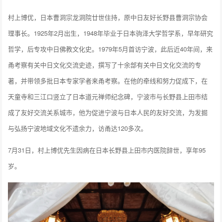
村上博优，日本曹洞宗龙洞院廿世住持，原中日友好长野县曹洞宗协会
理事长。1925年2月出生，1948年毕业于日本驹泽大学哲学系，早年研究
哲学，后专攻中日佛教文化史。1979年5月首访宁波，此后近40年间，来
甬考察有关中日文化交流史迹，撰写了十余部有关中日文化交流的专
著，并带领多批日本专家学者来甬考察。在他的牵线和努力促成下，在
天童寺和三江口竖立了日本道元禅师纪念碑，宁波市与长野县上田市结
成了友好交流关系城市，他为促进宁波与日本人民的友好交流，为发掘
与弘扬宁波地域文化不遗余力，访甬达120多次。
7月31日，村上博优先生因病在日本长野县上田市内医院辞世，享年95
岁。