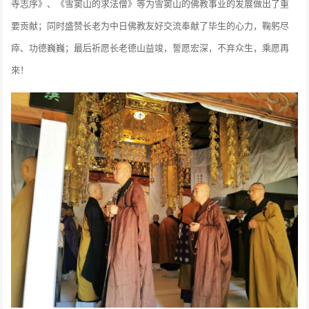
寺志序》、《雪窦山的求法僧》等为雪窦山的佛教事业的发展做出了重
要贡献；同时盛赞长老为中日佛教友好交流奉献了毕生的心力，鞠躬尽
瘁、功德巍巍；最后祈愿长老德山益竣，誓愿宏深，不弃众生，乘愿再
來！