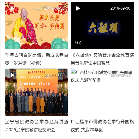
结束
2019-09-30
2019-09-30
千年古刹百岁高僧，新成长老百
《六祖颂》交响音乐会全球首演
零一岁寿诞（视频）
用音乐解读中国智慧
2019-09-30
2019-09-30
辽宁省佛教协会举办辽海讲道
广西桂平市佛教协会举行升国旗
·2025辽宁佛教讲经交流会
仪式 共迎70华诞