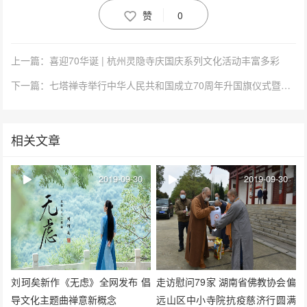
赞
0
上一篇：喜迎70华诞 | 杭州灵隐寺庆国庆系列文化活动丰富多彩
下一篇：七塔禅寺举行中华人民共和国成立70周年升国旗仪式暨祈福活动
相关文章
2019-09-30
2019-09-30
刘珂矣新作《无虑》全网发布 倡
走访慰问79家 湖南省佛教协会偏
导文化主题曲禅意新概念
远山区中小寺院抗疫慈济行圆满