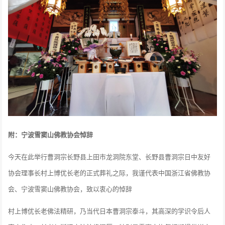
附：宁波雪窦山佛教协会悼辞
今天在此举行曹洞宗长野县上田市龙洞院东堂、长野县曹洞宗日中友好
协会理事长村上博优长老的正式葬礼之际，我谨代表中国浙江省佛教协
会、宁波雪窦山佛教协会，致以衷心的悼辞
村上博优长老佛法精研，乃当代日本曹洞宗泰斗，其高深的学识令后人