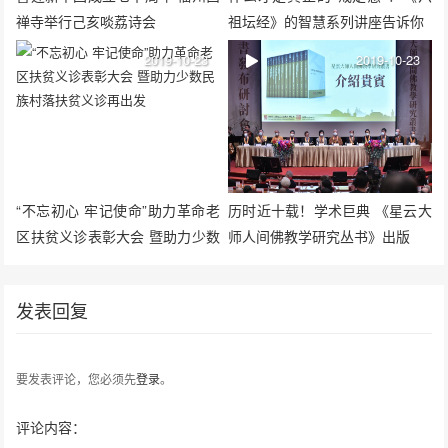
禅寺举行己亥啖荔诗会
祖坛经》的智慧系列讲座告诉你
2019-10-23
2019-10-23
“不忘初心 牢记使命”助力革命老
历时近十载！学术巨典 《星云大
区扶贫义诊表彰大会 暨助力少数
师人间佛教学研究丛书》出版
民族村落扶贫义诊再出发
发表回复
要发表评论，您必须先
登录
。
评论内容：