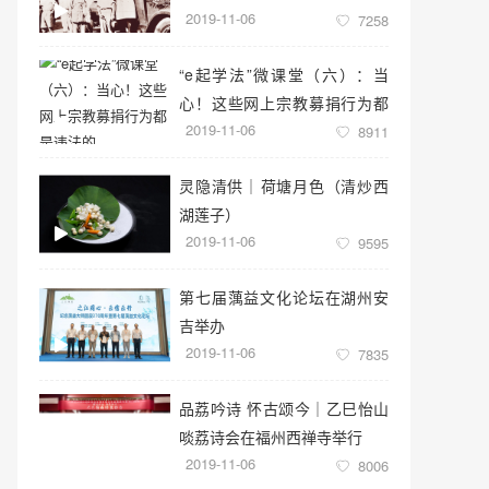
2019-11-06
7258
“e起学法”微课堂（六）：当
心！这些网上宗教募捐行为都
2019-11-06
是违法的
8911
灵隐清供｜​荷塘月色（清炒西
湖莲子）
2019-11-06
9595
第七届蕅益文化论坛在湖州安
吉举办
2019-11-06
7835
品荔吟诗 怀古颂今｜乙巳怡山
啖荔诗会在福州西禅寺举行
2019-11-06
8006