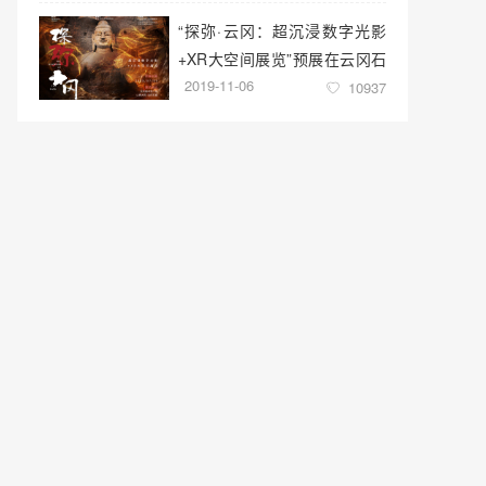
“探弥·云冈：超沉浸数字光影
+XR大空间展览”预展在云冈石
2019-11-06
窟云冈美术馆启幕
10937