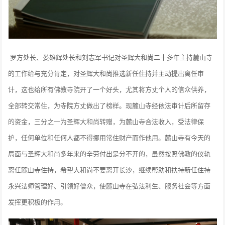
罗方处长、娄雄辉处长和刘志军书记对圣辉大和尚二十多年主持麓山寺
的工作给与充分肯定，对圣辉大和尚推选新任住持并主动提出离任审
计，这也给所有佛教寺院开了一个好头，尤其将方丈个人的信众供养，
全部转交常住，为寺院方丈做出了榜样。现麓山寺经依法审计后所留存
的资金，三分之一为圣辉大和尚转赠，为麓山寺合法收入，受法律保
护，任何单位和任何人都不得挪用常住财产而作他用。麓山寺有今天的
局面与圣辉大和尚多年来的辛劳付出是分不开的，虽然按照佛教的仪轨
离任麓山寺住持，希望大和尚不要离开长沙，继续帮助和扶持新任住持
永兴法师管理好、引领好僧众，使麓山寺在弘法利生、服务社会等方面
发挥更积极的作用。