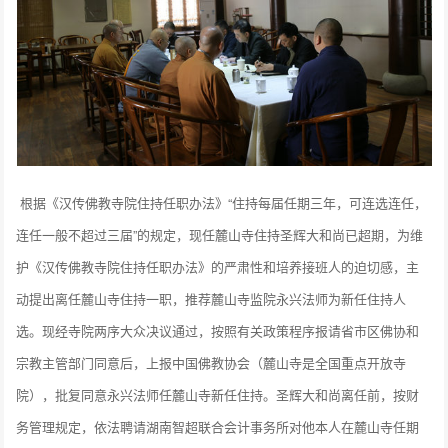
根据《汉传佛教寺院住持任职办法》“住持每届任期三年，可连选连任，
连任一般不超过三届”的规定，现任麓山寺住持圣辉大和尚已超期，为维
护《汉传佛教寺院住持任职办法》的严肃性和培养接班人的迫切感，主
动提出离任麓山寺住持一职，推荐麓山寺监院永兴法师为新任住持人
选。现经寺院两序大众决议通过，按照有关政策程序报请省市区佛协和
宗教主管部门同意后，上报中国佛教协会（麓山寺是全国重点开放寺
院），批复同意永兴法师任麓山寺新任住持。圣辉大和尚离任前，按财
务管理规定，依法聘请湖南智超联合会计事务所对他本人在麓山寺任期