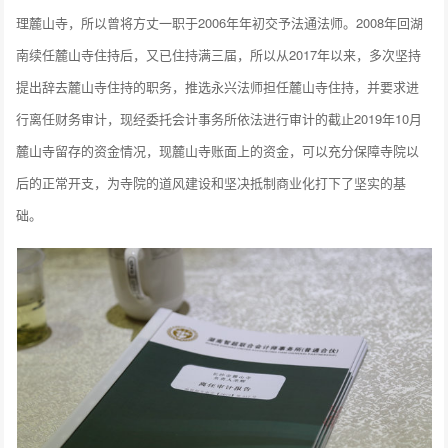
理麓山寺，所以曾将方丈一职于2006年年初交予法通法师。2008年回湖
南续任麓山寺住持后，又已住持满三届，所以从2017年以来，多次坚持
提出辞去麓山寺住持的职务，推选永兴法师担任麓山寺住持，并要求进
行离任财务审计，现经委托会计事务所依法进行审计的截止2019年10月
麓山寺留存的资金情况，现麓山寺账面上的资金，可以充分保障寺院以
后的正常开支，为寺院的道风建设和坚决抵制商业化打下了坚实的基
础。