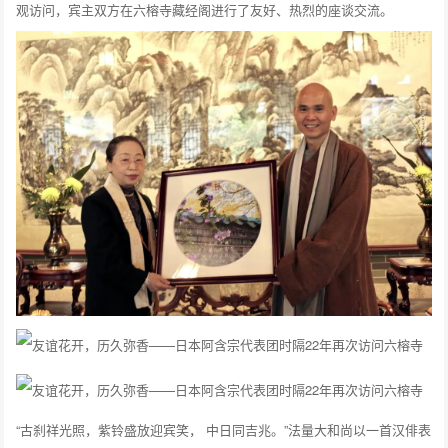
观访问，宾主双方在六榕寺藏经阁进行了友好、热烈的座谈交流。
“古刹祥光照，紫铃盛放迎宾笑， 中日同吉兆。”法量大和尚以一首汉俳表