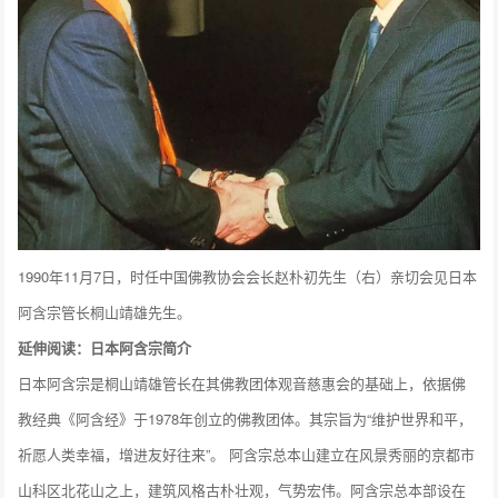
1990年11月7日，时任中国佛教协会会长赵朴初先生（右）亲切会见日本
阿含宗管长桐山靖雄先生。
延伸阅读：日本阿含宗简介
日本阿含宗是桐山靖雄管长在其佛教团体观音慈惠会的基础上，依据佛
教经典《阿含经》于1978年创立的佛教团体。其宗旨为“维护世界和平，
祈愿人类幸福，增进友好往来”。 阿含宗总本山建立在风景秀丽的京都市
山科区北花山之上，建筑风格古朴壮观，气势宏伟。阿含宗总本部设在