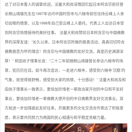
达了对日本客人的诚挚欢迎。法量大和尚深情回忆起日本阿含宗前任管
长桐山靖雄先生在1997年访问中国时莅寺与六榕寺前任住持云峰上人亲
切会晤的情景，以及1998年自己受云峰上人委托，代表上人出访日本受
到阿含宗热情接待的美好往事。 法量大和尚赞叹日本阿含宗与中国佛教
界的深厚友谊：“长久以来，日本阿含宗所做的慈善活动，真真切切符合
佛教慈悲为怀的理念！阿含宗与中国佛教的友好交流，真是历史渊源深
厚！” 和田尚子理事长说：“二十二年前随桐山靖雄管长参访六榕寺的场
景，犹历历在目。如今再次造访，一走进六榕寺，感受到六榕寺‘沉稳’的
气象，就觉得很舒畅，感受到大家的热情，十分感动！” 法量大和尚及和
田尚子理事长一致表示，要倍加珍惜老一辈政治家开创的中日和平友好
事业，要倍加珍惜老一辈佛教大德开创的中日佛教界友好交流事业。双
方就进一步加强彼此友好往来，开展更多的文化交流合作表达了积极意
愿，表示要共同努力为两国的民心相通与和平稳定贡献力量。