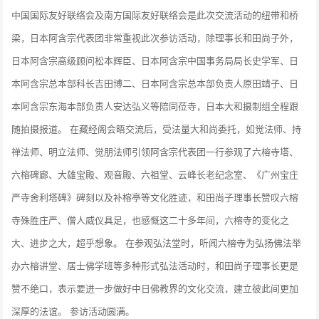
中国国际友好联络会及南方国际友好联络会是此次交流活动的纽带和桥
梁，日本阿含宗代表团非常重视此次参访活动，除理事长和田尚子外，
日本阿含宗高级顾问松本辉臣、日本阿含宗中国事务局局长史学军、日
本阿含宗总本部科长吉田博二、日本阿含宗总本部负责人原田靖子、日
本阿含宗东海本部负责人安达弘义等陪同莅寺，日本大和摄制组全程跟
随拍摄报道。 在藏经阁会晤交流后，受法量大和尚委托，如觉法师、持
禅法师、明立法师、觉朋法师引领阿含宗代表团一行参观了六榕寺塔、
六榕碑廊、大雄宝殿、观音殿、六祖堂、云峰长老纪念室、《广州宝庄
严寺舍利塔碑》碑刻以及补榕亭等文化胜迹，和田尚子理事长赞叹六榕
寺殊胜庄严、僧人威仪具足，也感慨这二十多年间，六榕寺的变化之
大、进步之大，超乎想象。 在参观弘法堂时，听闻六榕寺为弘扬佛法举
办六榕讲堂、居士佛学班等多种形式弘法活动时，和田尚子理事长更是
赞不绝口，表示要进一步做好中日佛教界的文化交流，建立彼此间更加
深厚的法谊。 参访活动圆满。