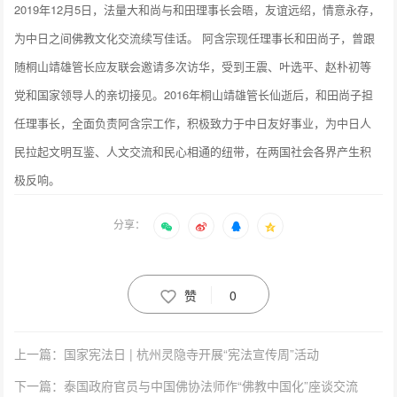
2019年12月5日，法量大和尚与和田理事长会晤，友谊远绍，情意永存，
为中日之间佛教文化交流续写佳话。 阿含宗现任理事长和田尚子，曾跟
随桐山靖雄管长应友联会邀请多次访华，受到王震、叶选平、赵朴初等
党和国家领导人的亲切接见。2016年桐山靖雄管长仙逝后，和田尚子担
任理事长，全面负责阿含宗工作，积极致力于中日友好事业，为中日人
民拉起文明互鉴、人文交流和民心相通的纽带，在两国社会各界产生积
极反响。
分享：
赞
0
上一篇：国家宪法日 | 杭州灵隐寺开展“宪法宣传周”活动
下一篇：泰国政府官员与中国佛协法师作“佛教中国化”座谈交流