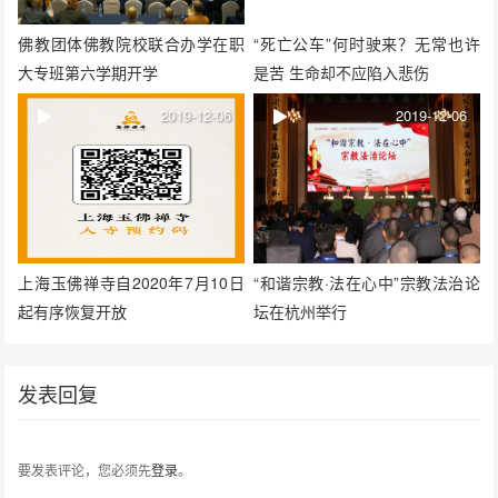
佛教团体佛教院校联合办学在职
“死亡公车”何时驶来？无常也许
大专班第六学期开学
是苦 生命却不应陷入悲伤
2019-12-06
2019-12-06
上海玉佛禅寺自2020年7月10日
“和谐宗教·法在心中”宗教法治论
起有序恢复开放
坛在杭州举行
发表回复
要发表评论，您必须先
登录
。