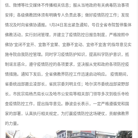
信、微博等社交媒体不传播相关信息；服从当地政府有关病毒防治事项
安排；各级佛教团体须有明确专人负责此事；做好疫情防控工作；发现
情况及时向省佛协通报。1月24日发出紧急通知，号召全省寺院暂停集体
佛教活动，实行封闭管理，并建立了疫情防控日报告制度，严格按照中
佛协“宜闭不宜开、宜散不宜聚、宜静不宜动、宜修不宜逸”的指导意见实
施寺院自我防控管理。同时学习疫情防护知识，提高科学防护意识，抵
制谣言惑众，遵守疫情防控的各项要求，坚决服从党和政府各项防控疫
情措施。通知下发后，全省佛教界防控工作迅速启动响应。 疫情期间，
省委统战部聂云凌部长，省民宗委刘明主任；哈尔滨市委统战部梁野部
长，市民宗局杨杰局长以及哈市公安局等相关部门领导多次到极乐寺检
查疫情防控工作，提出指导意见。静波会长表示，一定严格遵循党和国
家的部署，认真执行相关规定，为打赢疫情防控这场硬仗，贡献佛教界
的力量。