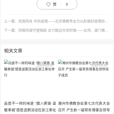
赞
0
上一篇：风雨同舟 共抗疫情——北京佛教界全力以赴做好疫情防控工作
下一篇：同根同源守望相助 合力致远共克时艰——台湾、澳门佛教界捐赠款物助力抗击新冠病毒疫情
相关文章
2020-03-04
2020-03-04
品尝不一样的味道 “腊八粥香·温
潮州市佛教协会第七次代表大会
暖奉城”感恩送粥活动在浙江奉化
召开 产生新一届常务理事及领导