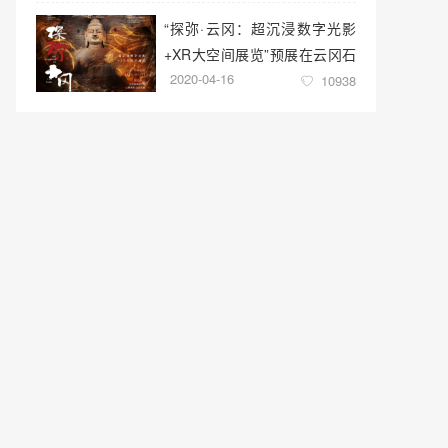
“探弥·云冈：超沉浸数字光影
+XR大空间展览”预展在云冈石
2020-04-16
窟云冈美术馆启幕
10938