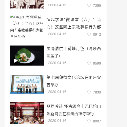
2020-04-16
7259
“e起学法”微课堂（六）：当
心！这些网上宗教募捐行为都
2020-04-16
是违法的
8912
灵隐清供｜​荷塘月色（清炒西
湖莲子）
2020-04-16
9596
第七届蕅益文化论坛在湖州安
吉举办
2020-04-16
7836
品荔吟诗 怀古颂今｜乙巳怡山
啖荔诗会在福州西禅寺举行
2020-04-16
8007