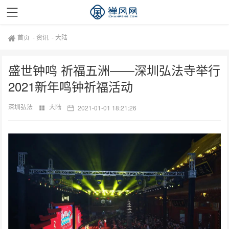
首页
-
资讯
-
大陆
盛世钟鸣 祈福五洲——深圳弘法寺举行
2021新年鸣钟祈福活动
深圳弘法
大陆
2021-01-01 18:21:26