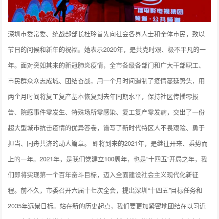
深圳市委常委、统战部部长杜玲首先向社会各界人士和全体市民，致以
节日的问候和新年的祝福。她表示2020年，是共克时艰、极不平凡的一
年。面对突如其来的新冠肺炎疫情，全市各级各部门和广大干部职工、
市民群众众志成城、团结奋战，用一个月时间遏制了疫情蔓延势头，用
两个月时间将复工复产基本恢复到去年同期水平，保持社区传播零报
告、院感事件零发生、特殊场所零感染、复工复产零发病，交出了一份
超大型城市抗击疫情的优异答卷，谱写了新时代特区人不畏艰险、勇于
担当、同舟共济的动人篇章。 即将到来的2021年，是继往开来、乘势而
上的一年。2021年，是我们党建立100周年，也是“十四五”开局之年，我
们即将实现第一个百年奋斗目标，迈入全面建设社会主义现代化新征
程。前不久，市委召开六届十七次全会，提出深圳“十四五”目标任务和
2035年远景目标。站在新的历史起点，我们要更加紧密地团结在以习近