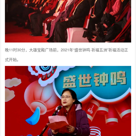
晚11时30分，大雄宝殿广场前，2021年“盛世钟鸣·祈福五洲”祈福活动正
式开始。