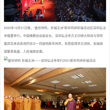
2020年12月31日晚，“盛世钟鸣，祈福五洲”新年鸣钟祈福活动在深圳弘法
寺隆重举行。中国佛教协会副会长、深圳弘法寺方丈印顺大和尚与领导
嘉宾及来自各地的信众一同敲响新年钟声，祈愿疫情早日消除，祝福祖
国繁荣昌盛，人民福顺安康。