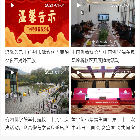
2021-01-01
2021-01-01
温馨告示｜广州市佛教各寺庵除
中国佛教协会与中国佛学院在凤
夕夜不对外开放
凰岭新校区开展植树活动
2021-01-01
2021-01-01
杭州佛学院举行建校二十周年庆
黄金纽带熠熠生辉！第二十二次
典活动，众高僧与学者应邀出席
中韩日三国会议签署《共同宣
活动
言》