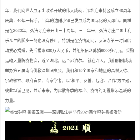
年，我们向世人展示出改革开放的伟大成就，深圳迎来特区成立40周年
庆典，40年一挥手，当年的边陲小镇已发展成为国际化的大都市。同样
是在2020年，弘法寺迎来开山三十周年。三十年来，弘法寺庄严国土利
乐众生的脚步一刻也没有停止。特别是在疫情期间，弘法寺第一时间启
动爱心捐赠，先后捐赠800万人民币，并组织信众募捐6000多万元，采购
运输大量防疫物资，近至湖北，远至尼泊尔。 就在昨天，我们刚刚成功
举办第五届南海佛教深圳圆桌会，我们和15个国家和地区的高僧大德、
宗教领袖、政府官员、专家学者，以“和平、友善、包容、合作”为主题，
彼此坦诚己见，共话未来，为驱散冬季的寒冷、疫情的阴霾增添温暖的
力量。