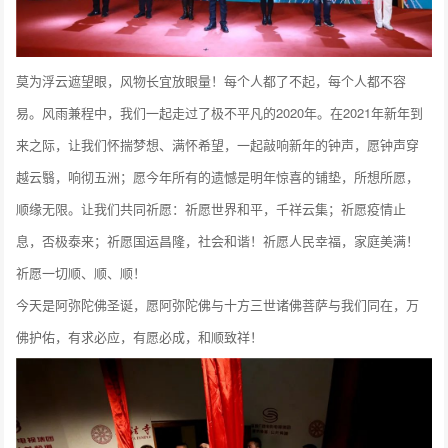
莫为浮云遮望眼，风物长宜放眼量！每个人都了不起，每个人都不容
易。风雨兼程中，我们一起走过了极不平凡的2020年。在2021年新年到
来之际，让我们怀揣梦想、满怀希望，一起敲响新年的钟声，愿钟声穿
越云翳，响彻五洲；愿今年所有的遗憾是明年惊喜的铺垫，所想所愿，
顺缘无限。让我们共同祈愿：祈愿世界和平，千祥云集；祈愿疫情止
息，否极泰来；祈愿国运昌隆，社会和谐！祈愿人民幸福，家庭美满！
祈愿一切顺、顺、顺！
今天是阿弥陀佛圣诞，愿阿弥陀佛与十方三世诸佛菩萨与我们同在，万
佛护佑，有求必应，有愿必成，和顺致祥！