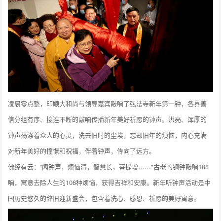
凌晨零点整，印顺大和尚与领导嘉宾敲响了弘法寺新年第一钟，各界善
信分组有序、接连不断的敲响传播新年美好祈愿的钟声。洪亮、浑厚的
钟声荡涤着众人的心灵，洗去旧时的尘埃，忘却旧年的烦恼，内心充满
对新年美好的憧憬和祝福，伴着钟声，传向了远方。
佛经有云：“闻钟声，烦恼清，智慧长，菩提增……"古老的铜钟敲响108
响，寓意去除人生的108种烦恼，获得吉祥和安康。新年听钟声活动是中
国历史悠久的辞旧迎新盛会，包含着洗心、感恩、祈愿的美好寓意。