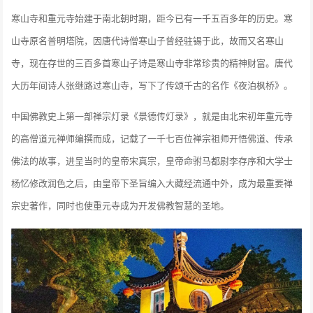
寒山寺和重元寺始建于南北朝时期，距今已有一千五百多年的历史。寒
山寺原名普明塔院，因唐代诗僧寒山子曾经驻锡于此，故而又名寒山
寺，现在存世的三百多首寒山子诗是寒山寺非常珍贵的精神财富。唐代
大历年间诗人张继路过寒山寺，写下了传颂千古的名作《夜泊枫桥》。
中国佛教史上第一部禅宗灯录《景德传灯录》，就是由北宋初年重元寺
的高僧道元禅师编撰而成，记载了一千七百位禅宗祖师开悟佛道、传承
佛法的故事，进呈当时的皇帝宋真宗，皇帝命驸马都尉李存序和大学士
杨忆修改润色之后，由皇帝下圣旨编入大藏经流通中外，成为最重要禅
宗史著作，同时也使重元寺成为开发佛教智慧的圣地。