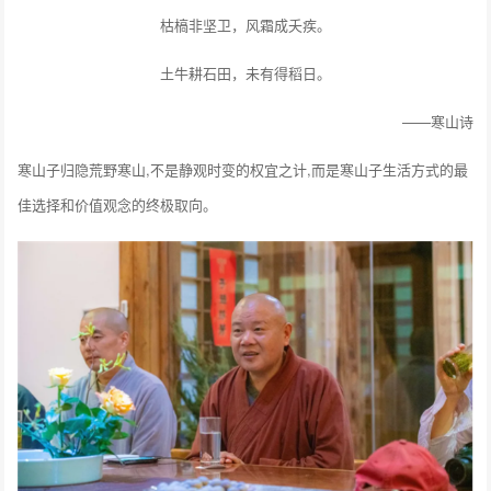
枯槁非坚卫，风霜成夭疾。
土牛耕石田，未有得稻日。
——寒山诗
寒山子归隐荒野寒山,不是静观时变的权宜之计,而是寒山子生活方式的最
佳选择和价值观念的终极取向。