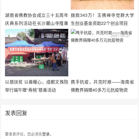
湖南省佛教协会成立三十五周年
拨款343万！玉佛禅寺觉群大学
庆典系列活动在长沙麓山寺隆重
生创业基金资助22个创业项目
召开
2021-04-27
2021-04-27
以慈扶贫 以善暖心，成都文殊院
携手抗疫，共克时艰——海南省
举行端午赠“寿桃”慈善活动
佛教界捐赠40多万元抗疫物资
发表回复
要发表评论，您必须先
登录
。