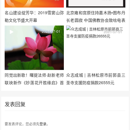
名山建设绽芳华：2019雪窦山弥
北京雍和宫原住持嘉木扬•图布丹
勒文化节盛大开幕
长老圆寂 中国佛教协会致唁电表
达哀思
2021-07-01
2021-07-01
同觉出新歌！曙提法师·赵新老师
众志成城 | 吉林松原市前郭县三
联袂新作《妙莲花开胜缘启》首
圣寺支援防疫捐款26555元
发
发表回复
要发表评论，您必须先
登录
。