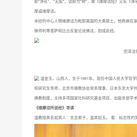
即"净名"、"无垢"，诘即为"称"，故《维摩诘经》又名
摩或维摩诘。
本经的中心人物维摩诘为毗耶离国的大乘居士，他称病在
殊师利等菩萨和比丘反复论说佛法，因成此经。
宗泽法
温金玉，山西人，生于1961年。现任中国人民大学哲
校研究生导师，北京市佛教协会常务理事，日本东京大学
佛教制度，主持多项国家社科研究基金项目，出版多部学
《维摩诘所说经》导读
温教授其名如其人：言念君子，温其如玉。 看：标志性的