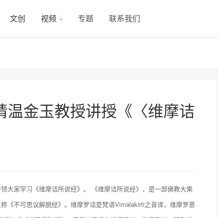
文创
视频
专题
联系我们
请温金玉教授讲授《〈维摩诘
领大家学习《维摩诘所说经》。 《维摩诘所说经》，是一部佛教大乘
不可思议解脱经》。维摩罗诘是梵语Vimalakirti之音译，维摩罗意