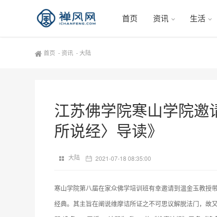
首页
资讯
生活
首页
-
资讯
-
大陆
江苏佛学院寒山学院邀
所说经〉导读》
大陆
2021-07-18 08:35:00
寒山学院第八届在家众佛学培训班有幸邀请到温金玉教授带
经典。其主旨在阐说维摩诘所证之不可思议解脱法门，故又称《