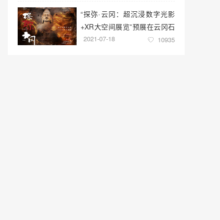
“探弥·云冈：超沉浸数字光影
+XR大空间展览”预展在云冈石
2021-07-18
窟云冈美术馆启幕
10935