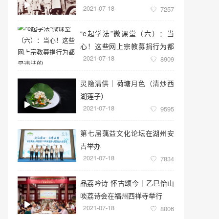
2021-07-18
7257
“e起学法”微课堂（六）：当
心！这些网上宗教募捐行为都
2021-07-18
是违法的
8909
灵隐清供｜​荷塘月色（清炒西
湖莲子）
2021-07-18
9595
第七届蕅益文化论坛在湖州安
吉举办
2021-07-18
7834
品荔吟诗 怀古颂今｜乙巳怡山
啖荔诗会在福州西禅寺举行
2021-07-18
8006