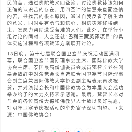
民的苦，通过佛陀教义四圣谛，讨论佛教徒该如何
正确的认识苦的存在，用四圣谛的智慧来直面疫情
的苦，寻找苦的根本原因，通过自我反省了解生命
的意义，同时要有勇气和信心，相信灾难终将结
束，发愿力帮助遭受苦难的人们。
此外，在举行小
组讨论的同时，大会还就
“巴利三藏英
译项目”
的具
体实施过程和各项转译方案展开讨论。
13日晚，第十七届联合国卫塞节庆祝活动圆满闭
幕，联合国卫塞节国际理事会主席、国际佛教大学
协会主席、泰国最高僧伽委员会成员梵智长老在闭
幕会致辞中对演觉会长当选联合国卫塞节国际理事
会副主席兼国际佛教大学协会副主席表示再次祝
贺，并对演觉会长和中国佛教协会为本届大会成功
举办给予的大力支持表示感谢。最后，梵智长老对
与会的各位高僧大德和佛教界人士致以良好祝愿，
对明年卫塞节庆祝活动的举办寄予深切期望。（来
源：中国佛教协会）
分享：