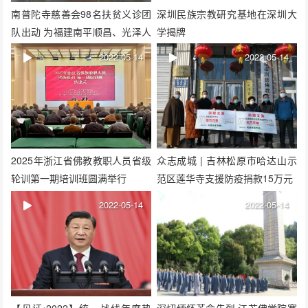
南普陀寺慈善会98名扶贫义诊团
深圳民族宗教研究基地在深圳大
队出动 为福建南平顺昌、光泽人
学揭牌
民送健康
2022-05-14
2022-05-14
2025年浙江省佛教教职人员省级
众志成城 | 吉林松原市哈达山示
轮训第一期培训班圆满举行
范区莲华寺支援防疫捐款15万元
2022-05-14
2022-05-14
【见证•2022】统一战线年度热
深切缅怀革命先烈 江苏佛学院寒