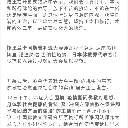
僧王
在开幕式致辞中表示，我们要认真聆听、学习
和践行佛陀的教导，放下不善的执念，不论在世俗
还是精神层面，通过保持对身与意的内观，获得圆
满的正念，以正念培养智慧，坚持正念和修行，才
能皈依三宝，最终获得极大的快乐。
斯里兰卡阿斯吉利派大导师
瓦拉卡葛达·达摩悉迪·
斯里·潘涅纳达·古纳拉塔纳，
日本佛教界代表
睿南
觉范长老通过视频向大会致以祝贺。
开幕式后，参会代表就大会主题“危机中的慈悲：
佛教在治愈全球社会中的实践”展开主旨发言。
13日下午，本届大会
围绕“疫情期间佛教对思想、
身体和社会健康的看法”及“冲突之际佛教在促进和
平与团结方面的做法”的主题
举行了两场小组讨
论，中国佛教文化研究所原执行所长
净因法师
作为
发言人在小组讨论期间，结合当前疫情带给世界人