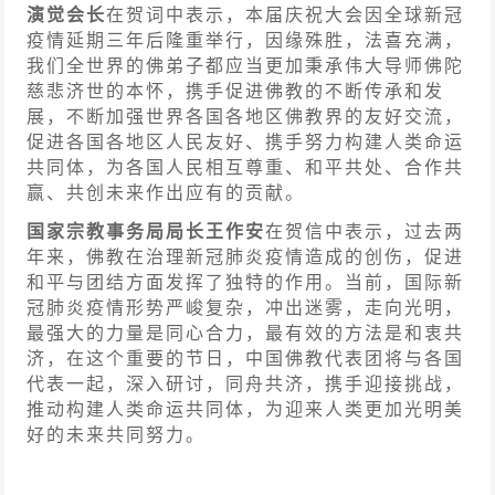
演觉会长
在贺词中表示，本届庆祝大会因全球新冠
疫情延期三年后隆重举行，因缘殊胜，法喜充满，
我们全世界的佛弟子都应当更加秉承伟大导师佛陀
慈悲济世的本怀，携手促进佛教的不断传承和发
展，不断加强世界各国各地区佛教界的友好交流，
促进各国各地区人民友好、携手努力构建人类命运
共同体，为各国人民相互尊重、和平共处、合作共
赢、共创未来作出应有的贡献。
国家宗教事务局局长王作安
在贺信中表示，过去两
年来，佛教在治理新冠肺炎疫情造成的创伤，促进
和平与团结方面发挥了独特的作用。当前，国际新
冠肺炎疫情形势严峻复杂，冲出迷雾，走向光明，
最强大的力量是同心合力，最有效的方法是和衷共
济，在这个重要的节日，中国佛教代表团将与各国
代表一起，深入研讨，同舟共济，携手迎接挑战，
推动构建人类命运共同体，为迎来人类更加光明美
好的未来共同努力。