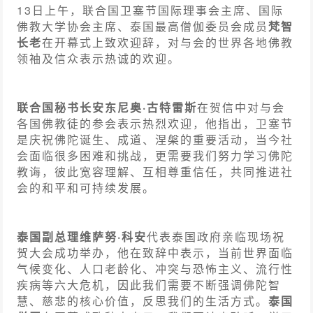
13日上午，联合国卫塞节国际理事会主席、国际
佛教大学协会主席、泰国最高僧伽委员会成员
梵智
长老
在开幕式上致欢迎辞，对与会的世界各地佛教
领袖及信众表示热诚的欢迎。
联合国秘书长
安东尼奥·古特雷斯
在贺信中对与会
各国佛教徒的参会表示热烈欢迎，他指出，卫塞节
是庆祝佛陀诞生、成道、涅槃的重要活动，当今社
会面临很多困难和挑战，更需要我们努力学习佛陀
教诲，彼此宽容理解、互相尊重信任，共同推进社
会的和平和可持续发展。
泰国副总理维萨努·科安
代表泰国政府亲临现场祝
贺大会成功举办，他在致辞中表示，当前世界面临
气候变化、人口老龄化、冲突与恐怖主义、流行性
疾病等六大危机，因此我们需要不断强调佛陀智
慧、慈悲的核心价值，反思我们的生活方式。
泰国