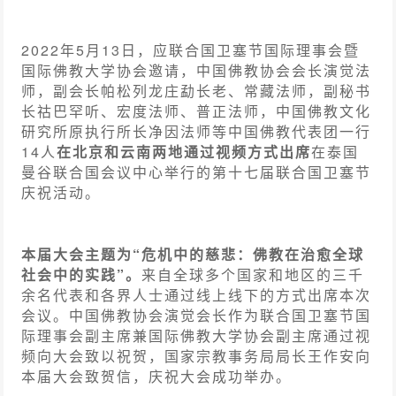
2022年5月13日，应联合国卫塞节国际理事会暨
国际佛教大学协会邀请，中国佛教协会会长演觉法
师，副会长帕松列龙庄勐长老、常藏法师，副秘书
长祜巴罕听、宏度法师、普正法师，中国佛教文化
研究所原执行所长净因法师等中国佛教代表团一行
14人
在
北京和云南两地通过视频方式出席
在泰国
曼谷联合国会议中心举行的第十七届联合国卫塞节
庆祝活动。
本届大会主题为“危机中的慈悲：佛教在治愈全球
社会中的实践”。
来自全球多个国家和地区的三千
余名代表和各界人士通过线上线下的方式出席本次
会议。中国佛教协会演觉会长作为联合国卫塞节国
际理事会副主席兼国际佛教大学协会副主席通过视
频向大会致以祝贺，国家宗教事务局局长王作安向
本届大会致贺信，庆祝大会成功举办。