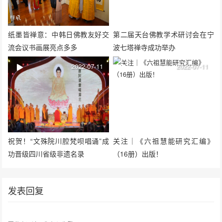
纸墨皆禅意：中韩日佛教友好交
第二届天台佛教学术研讨会在宁
流会议书画展亮点多多
波七塔禅寺成功举办
2022-07-11
2022-07-11
祝贺！“文殊院川腔梵呗唱诵”成
关注｜《六祖慧能研究汇编》
功晋级四川省级非遗名录
（16册）出版！
发表回复