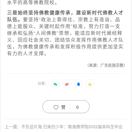
水平的高等佛教院校。
三是始终坚持佛教健康传承，建设新时代佛教人才
队伍。
要坚持“政治上靠得住、宗教上有造诣、品
德上能服众、关键时起作用”标准，努力打造一支
继承和弘扬“人间佛教”思想，能适应新时代阐经释
义、回应社会关切、团结信众发挥作用佛教人才队
伍，为佛教健康传承和发挥积极作用提供更加坚实
有力的人才支撑。
（来源：广东民族宗教）
分享：
赞
0
上一篇：不负这片海 归来仍少年：南海佛学院2022届本科生毕业