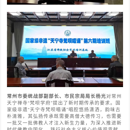
常州市委统战部副部长、市民宗局局长杨光
对常州
天宁禅寺“梵呗学府”提出了新时期传承的要求。国
家级非遗“天宁寺梵呗唱诵”唱腔悠扬潇洒，韵味古
朴清雅，其弘扬传承既需要高僧大德传习，也需要
一批又一批佛教人才注入新生力量，为深入推进新
时代佛教中国化 、践行社会主义核心价值观贡献