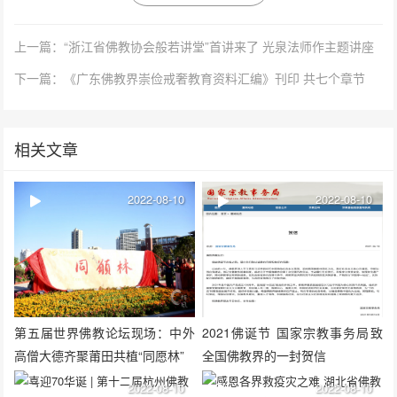
上一篇：“浙江省佛教协会般若讲堂”首讲来了 光泉法师作主题讲座
下一篇：《广东佛教界崇俭戒奢教育资料汇编》刊印 共七个章节
相关文章
2022-08-10
2022-08-10
第五届世界佛教论坛现场：中外
2021佛诞节 国家宗教事务局致
高僧大德齐聚莆田共植“同愿林”
全国佛教界的一封贺信
2022-08-10
2022-08-10