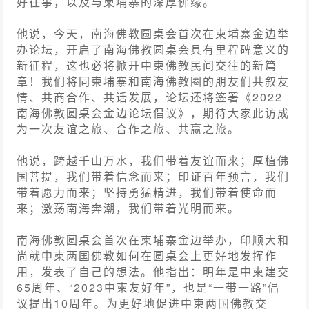
好往事，以及与柬埔寨的深厚佛缘。
他说，今天，南海佛教圆桌会首次在柬埔寨金边举
办论坛，开启了南海佛教圆桌会具有里程碑意义的
新征程，这也必将掀开中柬佛教民间交往的新篇
章！我们将同柬埔寨和南海佛教圈的朋友们共叙友
情、共商合作、共话发展，论坛还将签署《2022
南海佛教圆桌会金边论坛倡议》，期待大家此访成
为一次友谊之旅、合作之旅、共赢之旅。
他说，跨越千山万水，我们带着友谊而来；厚植佛
国菩提，我们带着信念而来；印证百年预言，我们
带着愿力而来；坚持勇猛精进，我们带着使命而
来；激荡南海奔潮，我们带着光明而来。
南海佛教圆桌会首次在柬埔寨金边举办，印顺大和
尚就中柬两国佛教如何在圆桌会上更好地发挥作
用，发表了自己的想法。他指出：明年是中柬建交
65周年、“2023中柬友好年”，也是“一带一路”倡
议提出10周年。为更好地促进中柬两国佛教交