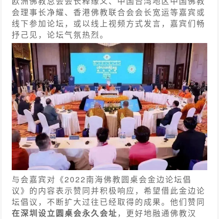
欧洲佛教总会会长释缘义、中国台湾地区中国佛教
会理事长净耀、香港佛教联合会会长宽运等嘉宾或
线下参加论坛，或以线上视频方式发言，嘉宾们畅
抒己见，论坛气氛热烈。
与会嘉宾对《2022南海佛教圆桌会金边论坛倡
议》的内容表示赞同并积极响应，希望借此金边论
坛倡议，不断扩大过往已经取得的成果。他们赞同
在深圳设立圆桌会永久会址
，更好地融通佛教汉