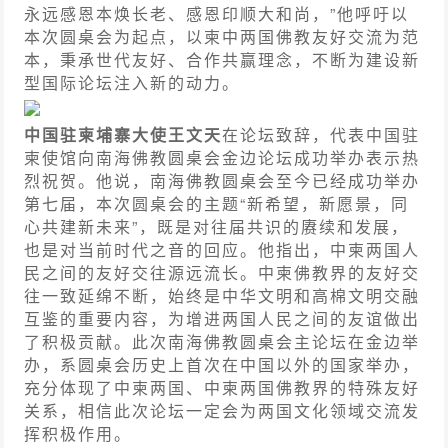
永远感恩本焕长老、感恩印顺大和尚，”他呼吁以
本次圆桌会为起点，以柬中两国佛教友好交流为范
本，秉承世代友好、合作共赢理念，不断为建设新
型国际论坛注入新的动力。
中国驻柬埔寨大使王文天
在论坛致辞，代表中国驻
柬使馆向南海佛教圆桌会金边论坛成功举办表示热
烈祝贺。他说，南海佛教圆桌会至今已经成功举办
第七届，本次圆桌会的主题“新希望，新愿景，同
心共建新未来”，既是对往届共识的赓续和发展，
也是对当前时代之音的回应。他指出，中柬两国人
民之间的友好交往源远流长。中柬佛教界的友好交
往一致延绵不断，始终是中华文明和高棉文明交融
互鉴的重要内容，为增进两国人民之间的友谊做出
了积极贡献。此次南海佛教圆桌会主论坛在金边举
办，系圆桌会历史上首次在中国以外的国家举办，
充分体现了中柬两国、中柬两国佛教界的特殊友好
关系，相信此次论坛一定会为两国文化领域交流发
挥积极作用。