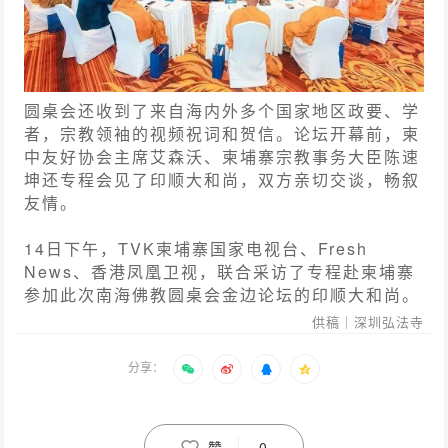
圆桌会还收到了来自海内外多个国家地区政要、学
者，宗教领袖的视频祝词和贺信。论坛开幕前，柬
中友好协会主席艾森沃、柬埔寨宗教事务大臣陈速
坤还专程会见了印顺大和尚，双方亲切交谈，畅叙
友情。
14日下午，TVK柬埔寨国家电视台、Fresh
News、香港凤凰卫视，联合采访了专程赴柬埔寨
参加此次南海佛教圆桌会金边论坛的印顺大和尚。
供稿｜深圳弘法寺
分享：
赞
0