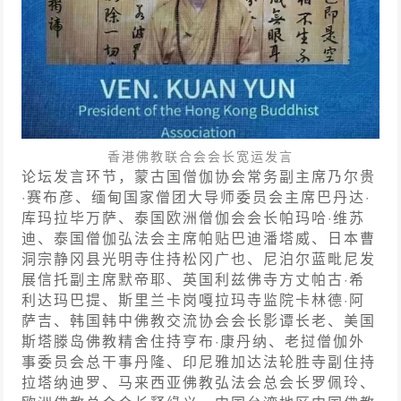
香港佛教联合会会长宽运发言
论坛发言环节，蒙古国僧伽协会常务副主席乃尔贵
·赛布彦、缅甸国家僧团大导师委员会主席巴丹达·
库玛拉毕万萨、泰国欧洲僧伽会会长帕玛哈·维苏
迪、泰国僧伽弘法会主席帕贴巴迪潘塔威、日本曹
洞宗静冈县光明寺住持松冈广也、尼泊尔蓝毗尼发
展信托副主席默帝耶、英国利兹佛寺方丈帕古·希
利达玛巴提、斯里兰卡岗嘎拉玛寺监院卡林德·阿
萨吉、韩国韩中佛教交流协会会长影谭长老、美国
斯塔滕岛佛教精舍住持亨布·康丹纳、老挝僧伽外
事委员会总干事丹隆、印尼雅加达法轮胜寺副住持
拉塔纳迪罗、马来西亚佛教弘法会总会长罗佩玲、