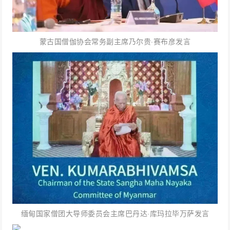
蒙古国僧伽协会常务副主席乃尔贵·赛布彦发言
缅甸国家僧团大导师委员会主席巴丹达·库玛拉毕万萨发言