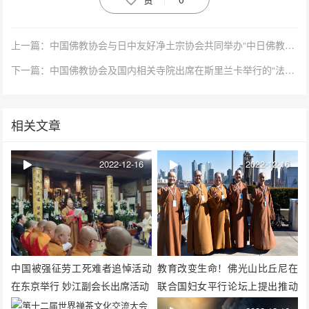
上一篇：中国佛教协会与日中友好净土宗协会共同举办“中日佛教友好线上交流会议”
下一篇：中国佛教协会及国内相关寺院出席在斯里兰卡举行的“法显大愿慈善计划”启动仪式
相关文章
2022-12-16
2022-12-16
中国被强征劳工死难者追悼活动
教育改变生命！佛光山比丘尼在
在东京举行 妙江副会长出席活动
联合国妇女平行论坛上提出推动
教育工程的新标准