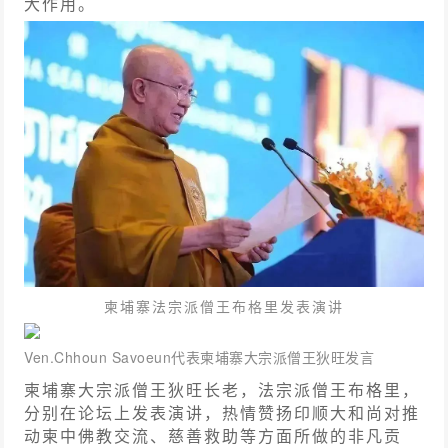
大作用。
柬埔寨法宗派僧王布格里发表演讲
Ven.Chhoun Savoeun代表柬埔寨大宗派僧王狄旺发言
柬埔寨大宗派僧王狄旺长老，法宗派僧王布格里，
分别在论坛上发表演讲，热情赞扬印顺大和尚对推
动柬中佛教交流、慈善救助等方面所做的非凡贡