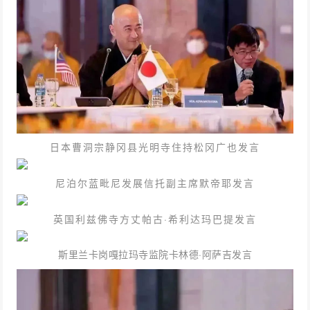
日本曹洞宗静冈县光明寺住持松冈广也发言
尼泊尔蓝毗尼发展信托副主席默帝耶发言
英国利兹佛寺方丈帕古·希利达玛巴提发言
斯里兰卡岗嘎拉玛寺监院卡林德·阿萨吉发言