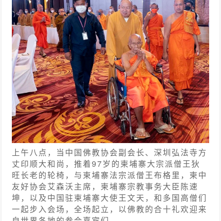
上午八点，当中国佛教协会副会长、深圳弘法寺方
丈印顺大和尚，推着97岁的柬埔寨大宗派僧王狄
旺长老的轮椅，与柬埔寨法宗派僧王布格里，柬中
友好协会艾森沃主席，柬埔寨宗教事务大臣陈速
坤，以及中国驻柬埔寨大使王文天，和多国高僧们
一起步入会场，全场起立，以佛教的合十礼欢迎来
自世界各地的参会嘉宾们。