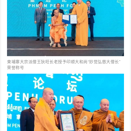
柬埔寨大宗派僧王狄旺长老授予印顺大和尚“妙觉弘慈大僧长”
荣誉称号