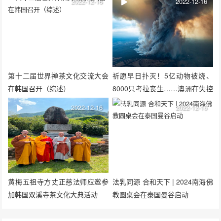
2022-12-16
2022-12-16
第十二届世界禅茶文化交流大会
祈愿早日扑灭！5亿动物被烧、
在韩国召开（综述）
8000只考拉丧生……澳洲在失控
的大火中悲鸣
2022-12-16
2022-12-16
黄梅五祖寺方丈正慈法师应邀参
法乳同源 合和天下 | 2024南海佛
加韩国双溪寺茶文化大典活动
教圆桌会在泰国曼谷启动