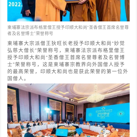
柬埔寨法宗派布格里僧王授予印顺大和尚“圣香僧王首席名誉尊
者及名誉博士”荣誉称号
柬埔寨大宗派僧王狄旺长老授予印顺大和尚“妙觉
弘慈大僧长”荣誉称号，柬埔寨法宗派布格里僧王
授予印顺大和尚“圣香僧王首席名誉尊者及名誉博
士”荣誉称号，这是柬埔寨宗教界向外国僧人授予
的最高荣誉，印顺大和尚也是获此荣誉的第一位外
国僧人。