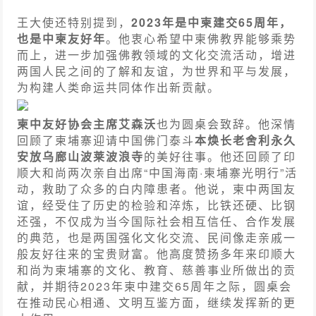
王大使还特别提到，
2023年是中柬建交65周年，
也是中柬友好年
。他衷心希望中柬佛教界能够乘势
而上，进一步加强佛教领域的文化交流活动，增进
两国人民之间的了解和友谊，为世界和平与发展，
为构建人类命运共同体作出新贡献。
柬中友好协会主席艾森沃
也为圆桌会致辞。他深情
回顾了柬埔寨迎请中国佛门泰斗
本焕长老舍利永久
安放乌廊山波莱波浪寺
的美好往事。他还回顾了印
顺大和尚两次亲自出席“中国海南·柬埔寨光明行”活
动，救助了众多的白内障患者。他说，柬中两国友
谊，经受住了历史的检验和淬炼，比铁还硬、比钢
还强，不仅成为当今国际社会相互信任、合作发展
的典范，也是两国强化文化交流、民间像走亲戚一
般友好往来的宝贵财富。他高度赞扬多年来印顺大
和尚为柬埔寨的文化、教育、慈善事业所做出的贡
献，并期待2023年柬中建交65周年之际，圆桌会
在推动民心相通、文明互鉴方面，继续发挥新的更