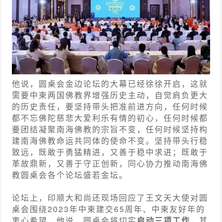
他说，圆桌会金边论坛的大幕已经徐徐开启，这就
需要中柬两国佛教界增强历史主动，自觉肩负更大
的历史责任，要坚持带头把准前进方向，任何时候
都不忘佛陀慈悲大爱利乐有情的初心，任何时候都
要团结凝聚南海佛教的宗旨不变，任何时候坚持构
建南海佛教命运共同体的使命不变。坚持带头行稳
致远，既敢于勇猛精进，又善于稳中求进；既敢于
革故鼎新，又善于守正创新，同心协力推动南海佛
教圆桌会各个论坛盛若金坛。
论坛上，印顺大和尚还现场回应了王文天大使对圆
桌会围绕2023年中柬建交65周年、中柬友好年的
衷心希望，他说，圆桌会将切实
启动三项工作
，其