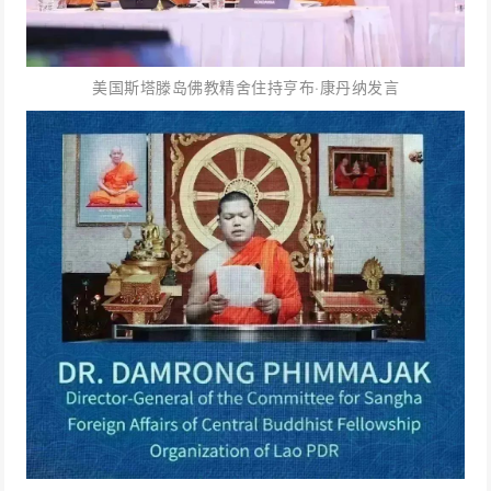
美国斯塔滕岛佛教精舍住持亨布·康丹纳发言