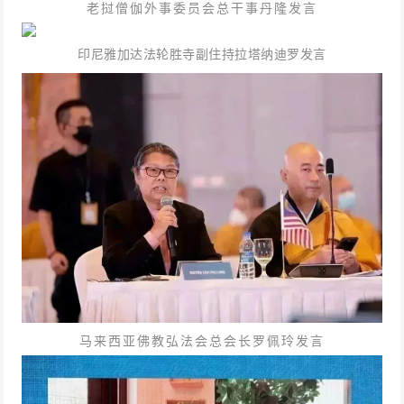
老挝僧伽外事委员会总干事丹隆发言
印尼雅加达法轮胜寺副住持拉塔纳迪罗发言
马来西亚佛教弘法会总会长罗佩玲发言