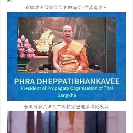
泰国欧洲僧伽会会长帕玛哈·维苏迪发言
泰国僧伽弘法会主席帕贴巴迪潘塔威发言