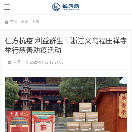
首页
-
资讯
-
大陆
仁方抗疫 利益群生｜浙江义乌福田禅寺
举行慈善助疫活动
大陆
2023-01-08 19:31:00