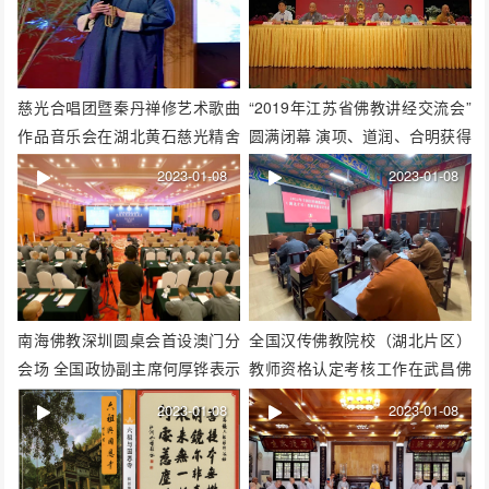
慈光合唱团暨秦丹禅修艺术歌曲
“2019年江苏省佛教讲经交流会”
作品音乐会在湖北黄石慈光精舍
圆满闭幕 演项、道润、合明获得
举行
一等奖
2023-01-08
2023-01-08
南海佛教深圳圆桌会首设澳门分
全国汉传佛教院校（湖北片区）
会场 全国政协副主席何厚铧表示
教师资格认定考核工作在武昌佛
祝贺
学院举行
2023-01-08
2023-01-08