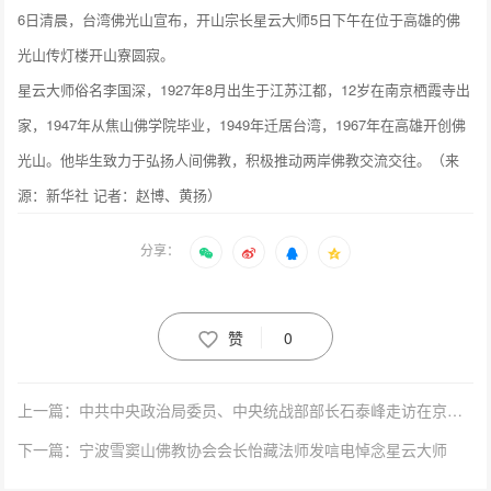
6日清晨，台湾佛光山宣布，开山宗长星云大师5日下午在位于高雄的佛
光山传灯楼开山寮圆寂。
星云大师俗名李国深，1927年8月出生于江苏江都，12岁在南京栖霞寺出
家，1947年从焦山佛学院毕业，1949年迁居台湾，1967年在高雄开创佛
光山。他毕生致力于弘扬人间佛教，积极推动两岸佛教交流交往。（来
源：新华社 记者：赵博、黄扬）
分享：
赞
0
上一篇：中共中央政治局委员、中央统战部部长石泰峰走访在京全国性宗教团体
下一篇：宁波雪窦山佛教协会会长怡藏法师发唁电悼念星云大师