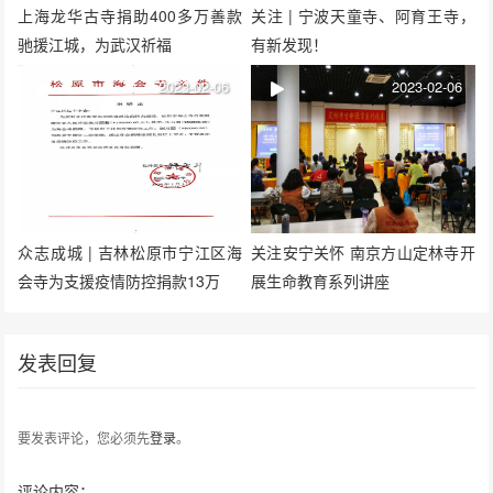
上海龙华古寺捐助400多万善款
关注 | 宁波天童寺、阿育王寺，
驰援江城，为武汉祈福
有新发现！
2023-02-06
2023-02-06
众志成城 | 吉林松原市宁江区海
关注安宁关怀 南京方山定林寺开
会寺为支援疫情防控捐款13万
展生命教育系列讲座
发表回复
要发表评论，您必须先
登录
。
评论内容：