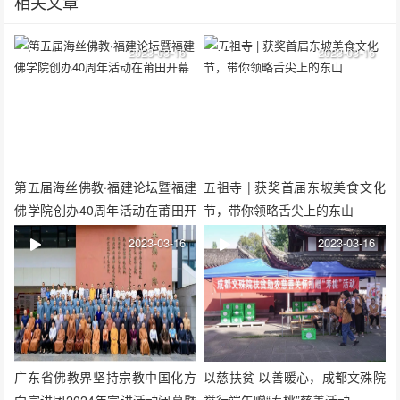
相关文章
2023-03-16
2023-03-16
第五届海丝佛教·福建论坛暨福建
五祖寺 | 获奖首届东坡美食文化
佛学院创办40周年活动在莆田开
节，带你领略舌尖上的东山
幕
2023-03-16
2023-03-16
广东省佛教界坚持宗教中国化方
以慈扶贫 以善暖心，成都文殊院
向宣讲团2024年宣讲活动闭幕暨
举行端午赠“寿桃”慈善活动