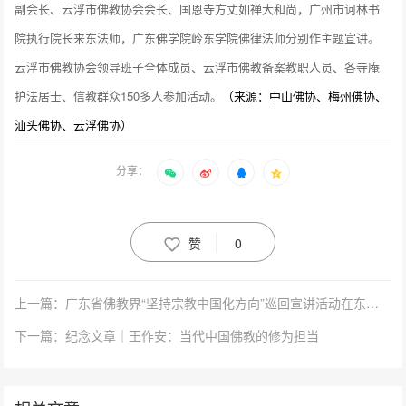
副会长、云浮市佛教协会会长、国恩寺方丈如禅大和尚，广州市诃林书
院执行院长来东法师，广东佛学院岭东学院佛律法师分别作主题宣讲。
云浮市佛教协会领导班子全体成员、云浮市佛教备案教职人员、各寺庵
护法居士、信教群众150多人参加活动。
（来源：中山佛协、梅州佛协、
汕头佛协、云浮佛协）
分享：
赞
0
上一篇：广东省佛教界“坚持宗教中国化方向”巡回宣讲活动在东莞大岭山观音寺举行
下一篇：纪念文章｜王作安：当代中国佛教的修为担当