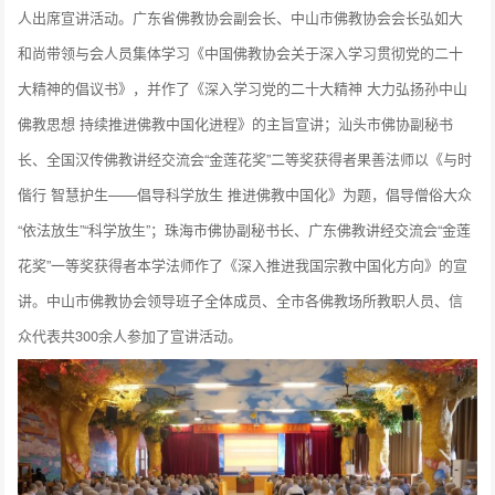
人出席宣讲活动。广东省佛教协会副会长、中山市佛教协会会长弘如大
和尚带领与会人员集体学习《中国佛教协会关于深入学习贯彻党的二十
大精神的倡议书》，并作了《深入学习党的二十大精神 大力弘扬孙中山
佛教思想 持续推进佛教中国化进程》的主旨宣讲；汕头市佛协副秘书
长、全国汉传佛教讲经交流会“金莲花奖”二等奖获得者果善法师以《与时
偕行 智慧护生——倡导科学放生 推进佛教中国化》为题，倡导僧俗大众
“依法放生”“科学放生”；珠海市佛协副秘书长、广东佛教讲经交流会“金莲
花奖”一等奖获得者本学法师作了《深入推进我国宗教中国化方向》的宣
讲。中山市佛教协会领导班子全体成员、全市各佛教场所教职人员、信
众代表共300余人参加了宣讲活动。