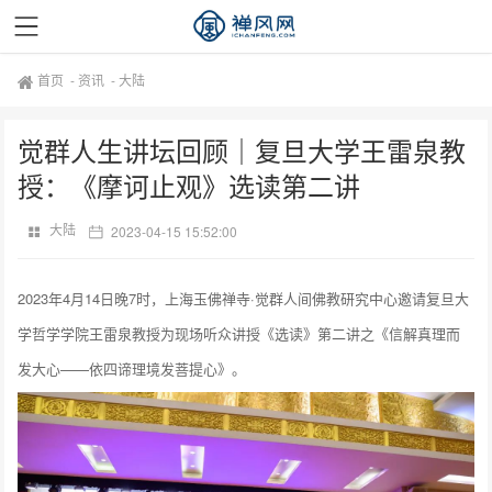
首页
-
资讯
-
大陆
觉群人生讲坛回顾｜复旦大学王雷泉教
授：《摩诃止观》选读第二讲
大陆
2023-04-15 15:52:00
2023年4月14日晚7时，上海玉佛禅寺·觉群人间佛教研究中心邀请复旦大
学哲学学院王雷泉教授为现场听众讲授《选读》第二讲之《信解真理而
发大心——依四谛理境发菩提心》。