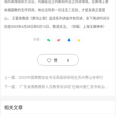
观的真理观和方法论，判摄能诠之四教和所诠之四谛理境。在教理上要
依据圆教的无作四谛，体达法性和一切法无二无别，才是发真正菩提
心。 王雷泉教授《摩诃止观》选读系列讲座共有四讲，余下两讲时间分
别是2023年4月28日和5月13日，敬请关注。（供稿：上海玉佛禅寺）
分享：
赞
0
上一篇：2023中国佛教协会书法高级研修班在苏州寒山寺举行
下一篇：“广东省佛教教职人员教育培训班”在梅州惠仁圣寺和汕尾定光寺开班
相关文章