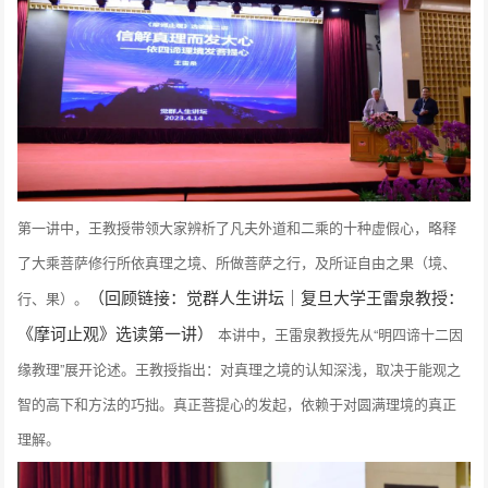
第一讲中，王教授带领大家辨析了凡夫外道和二乘的十种虚假心，略释
了大乘菩萨修行所依真理之境、所做菩萨之行，及所证自由之果（境、
（回顾链接：觉群人生讲坛｜复旦大学王雷泉教授：
行、果）。
《摩诃止观》选读第一讲）
本讲中，王雷泉教授先从“明四谛十二因
缘教理”展开论述。王教授指出：对真理之境的认知深浅，取决于能观之
智的高下和方法的巧拙。真正菩提心的发起，依赖于对圆满理境的真正
理解。