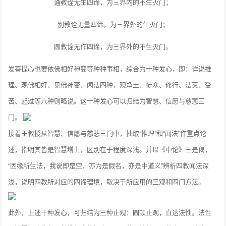
通教诠无生四谛，为三界内的不生灭门；
别教诠无量四谛，为三界外的生灭门；
圆教诠无作四谛，为三界外的不生灭门。
发菩提心也要依佛相好神变等种种事相，综合为十种发心，即：详说推
理、观佛相好、见佛神变、闻法四种，观净土、徒众、修行、法灭、受
苦、起过等六种则略说。这十种发心可以归结为智慧、信愿与慈悲三
门。
接着王教授从智慧、信愿与慈悲三门中，抽取“推理”和“闻法”作重点论
述，指明其皆是智慧增上，区别在于程度深浅。并以《中论》三是偈，
“因缘所生法，我说即是空，亦为是假名，亦是中道义”辨析四教闻法深
浅，说明四教所对应的四谛理境，取决于所应用的三观和四门方法。
此外，上述十种发心，可归结为三种止观：圆顿止观，直达法性。法性