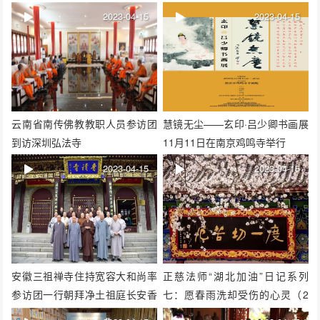
2023-04-15
2023-04-15
云南省南传佛教教职人员参访团
慧镜无尘——玄印·吕少卿书画展
到访深圳弘法寺
11月11日在南京鸡鸣寺举行
2023-04-15
2023-04-15
安徽三祖禅寺住持宽容大和尚率
正慈法师“湖北加油”日记系列
参访团一行朝拜净土祖庭长安香
七：愿春雨洗却受伤的心灵（2
积寺
月11日—12日）