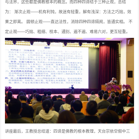
与法界，这些都是佛教根本的概念。而四种四谛结于三种止观，总结
为： 渐次止观——机有利钝，故迷有轻重，解有浅深：方法之巧拙，效
果之即离。 圆顿止观——直达法性，消除四种四谛隔阂，皆通实相。 不
定止观——巧拙、粗细、枝本、通别、遍不遍、难易六对，更互轻重。
讲座最后，王教授总结道：四谛是佛教的根本教理，天台宗依空假中三