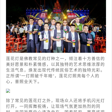
莲花灯是佛教常见的灯种之一，倾注着十方善信的
美好愿景和朴素情感，以其独特的艺术思维浓厚的
生活气息，焕发出现代传统民俗艺术的独特光彩。
正所谓“一灯照破千年暗”，莲花灯照亮每个人的
心，普照全天下。
除了常见的莲花灯之外，现场众人还将手机闪光灯
打开，一同挥舞祝祷，让现场气氛更加热烈的同
时，共同祈愿内心清净自在、国泰民安，寓意将观