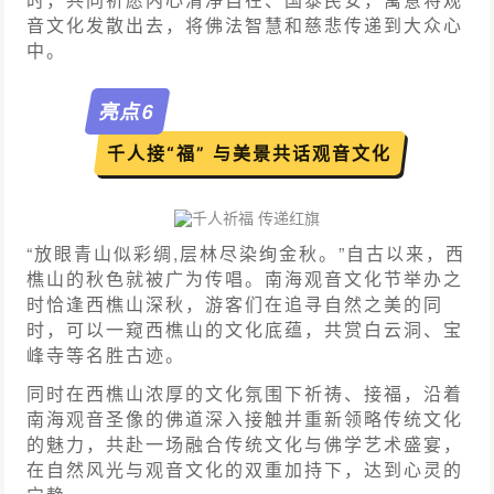
音文化发散出去，将佛法智慧和慈悲传递到大众心
中。
亮点
6
千人接“福” 与美景共话观音文化
千人祈福 传递红旗
“放眼青山似彩绸,层林尽染绚金秋。”自古以来，西
樵山的秋色就被广为传唱。南海观音文化节举办之
时恰逢西樵山深秋，游客们在追寻自然之美的同
时，可以一窥西樵山的文化底蕴，共赏白云洞、宝
峰寺等名胜古迹。
同时在西樵山浓厚的文化氛围下祈祷、接福，沿着
南海观音圣像的佛道深入接触并重新领略传统文化
的魅力，共赴一场融合传统文化与佛学艺术盛宴，
在自然风光与观音文化的双重加持下，达到心灵的