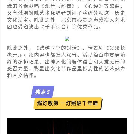
缘的齐豫献唱《观音菩萨偈》、《心经》等歌曲，
又有梵呗狮吼艺术咏唱者刘湘子演绎梵呗这一历史
文化瑰宝。除此之外，北京市心灵之声残疾人艺术
团也受邀演出《千手观音》等优秀作品。
除此之外，《跨越时空的对话》、情景剧《又果长
老开示》都内容也都发人深省，活动篇章中贯穿始
终的编排巧思、出神入化的肢体语言和大爱无形的
感召力量，彰显出文化节作品里标志性的艺术魅力
和人文情怀。
亮点
5
燃灯敬佛 一灯照破千年暗