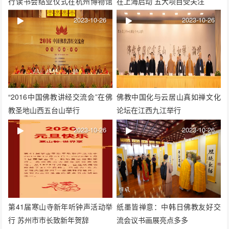
行读书会结业仪式在杭州博物馆
在上海启动 五大项目受关注
举行
2023-10-26
2023-10-26
“2016中国佛教讲经交流会”在佛
佛教中国化与云居山真如禅文化
教圣地山西五台山举行
论坛在江西九江举行
2023-10-26
2023-10-26
第41届寒山寺新年听钟声活动举
纸墨皆禅意：中韩日佛教友好交
行 苏州市市长致新年贺辞
流会议书画展亮点多多