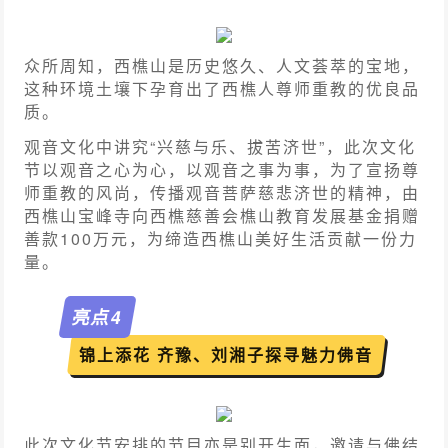
众所周知，西樵山是历史悠久、人文荟萃的宝地，
这种环境土壤下孕育出了西樵人尊师重教的优良品
质。
观音文化中讲究“兴慈与乐、拔苦济世”，此次文化
节以观音之心为心，以观音之事为事，为了宣扬尊
师重教的风尚，传播观音菩萨慈悲济世的精神，由
西樵山宝峰寺向西樵慈善会樵山教育发展基金捐赠
善款100万元，为缔造西樵山美好生活贡献一份力
量。
亮点
4
锦上添花 齐豫、刘湘子探寻魅力佛音
此次文化节安排的节目亦是别开生面，邀请与佛结