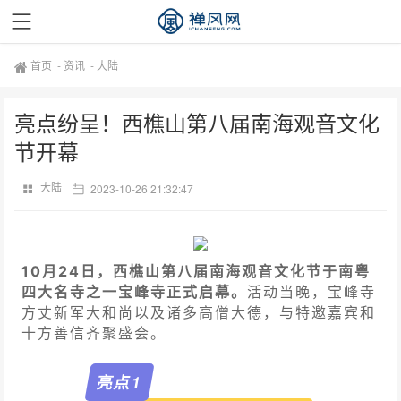
首页
-
资讯
-
大陆
亮点纷呈！西樵山第八届南海观音文化
节开幕
大陆
2023-10-26 21:32:47
10月24日，西樵山第八届南海观音文化节于南粤
四大名寺之一宝峰寺正式启幕。
活动
当晚，宝峰寺
方丈新军大和尚以及诸多高僧大德，与特邀嘉宾和
十方善信齐聚盛会。
亮点
1