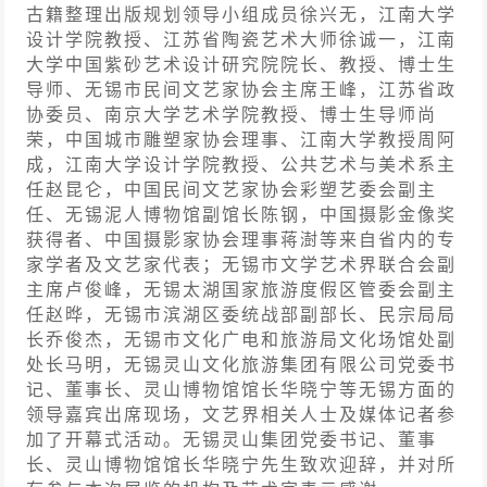
古籍整理出版规划领导小组成员徐兴无，江南大学
设计学院教授、江苏省陶瓷艺术大师徐诚一，江南
大学中国紫砂艺术设计研究院院长、教授、博士生
导师、无锡市民间文艺家协会主席王峰，江苏省政
协委员、南京大学艺术学院教授、博士生导师尚
荣，中国城市雕塑家协会理事、江南大学教授周阿
成，江南大学设计学院教授、公共艺术与美术系主
任赵昆仑，中国民间文艺家协会彩塑艺委会副主
任、无锡泥人博物馆副馆长陈钢，中国摄影金像奖
获得者、中国摄影家协会理事蒋澍等来自省内的专
家学者及文艺家代表；无锡市文学艺术界联合会副
主席卢俊峰，无锡太湖国家旅游度假区管委会副主
任赵晔，无锡市滨湖区委统战部副部长、民宗局局
长乔俊杰，无锡市文化广电和旅游局文化场馆处副
处长马明，无锡灵山文化旅游集团有限公司党委书
记、董事长、灵山博物馆馆长华晓宁等无锡方面的
领导嘉宾出席现场，文艺界相关人士及媒体记者参
加了开幕式活动。无锡灵山集团党委书记、董事
长、灵山博物馆馆长华晓宁先生致欢迎辞，并对所