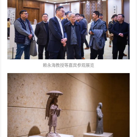
赖永海教授等嘉宾参观展览