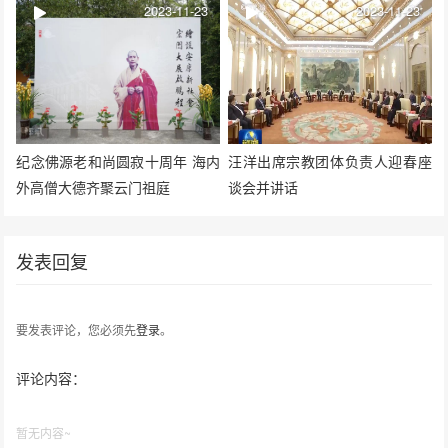
2023-11-23
2023-11-23
纪念佛源老和尚圆寂十周年 海内
汪洋出席宗教团体负责人迎春座
外高僧大德齐聚云门祖庭
谈会并讲话
发表回复
要发表评论，您必须先
登录
。
评论内容：
暂无内容~