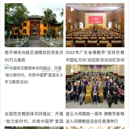
2023-11-23
2023-11-23
南华禅寺向疫区捐赠防控资金共
2022年广东省佛教界“坚持宗教
50万元善款
中国化方向”巡回宣讲活动在深圳
举行
2023-11-23
2023-11-23
全国性宗教团体共同倡议：开展
星云大师圆寂一周年 佛教学者畅
“助力新时代、共筑中国梦”爱国
谈人间佛教座谈会在香港举行
主义学习教育活动！