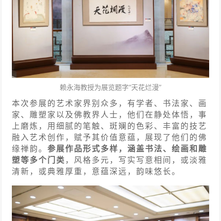
赖永海教授为展览题字“天花烂漫”
本次参展的艺术家界别众多，有学者、书法家、画
家、雕塑家以及佛教界人士，他们在静处体悟，事
上磨炼，用细腻的笔触、斑斓的色彩、丰富的技艺
融入艺术创作，赋予其价值意蕴，展现了他们的佛
缘禅韵。
参展作品形式多样，涵盖书法、绘画和雕
塑等多个门类
，风格多元，写实写意相间，或淡雅
清新，或典雅厚重，意蕴深远，韵味悠长。