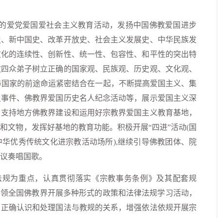
富的爱党爱国爱社会主义教育活动，发扬中国佛教爱国进步
史、新中国史、改革开放史、社会主义发展史、中华民族发
文化的连续性、创新性、统一性、包容性、和平性的突出特
教四众弟子树立正确的国家观、民族观、历史观、文化观、
展与国家的前途命运紧密结合在一起，不断提高爱国主义、集
史事件、佛教界爱国历史名人纪念活动等，展示爱国主义深
、支持地方佛教界建设和运用好宗教界爱国主义教育基地，
和文物，发挥好基地的教育功能。积极开展“四进”活动(国
华优秀传统文化进宗教活动场所),继续引导佛教团体、院
议奏唱国歌。
法规为重点，认真贯彻落实《宗教事务条例》及其配套规
引领全国佛教界开展多种形式的政策和法律法规学习活动，
，正确认识和处理国法与教规的关系，增强依法依规开展宗