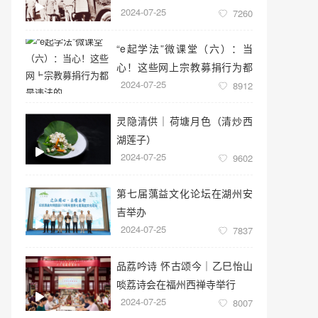
2024-07-25
7260
“e起学法”微课堂（六）：当
心！这些网上宗教募捐行为都
2024-07-25
是违法的
8912
灵隐清供｜​荷塘月色（清炒西
湖莲子）
2024-07-25
9602
第七届蕅益文化论坛在湖州安
吉举办
2024-07-25
7837
品荔吟诗 怀古颂今｜乙巳怡山
啖荔诗会在福州西禅寺举行
2024-07-25
8007