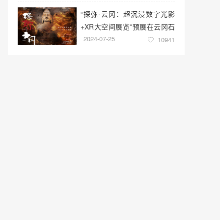
“探弥·云冈：超沉浸数字光影
+XR大空间展览”预展在云冈石
2024-07-25
窟云冈美术馆启幕
10941