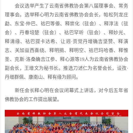
会议选举产生了云南省佛教协会第八届理事会、常务
理事会。选举释心明为云南省佛教协会会长，帕松列龙庄
勐、东宝·仲巴、祜巴等傣、释崇化（驻会）、释淳法（驻
会）、丹春培楚（驻会）、祜巴罕听（驻会）、释妙光、
释清缘、祜巴提卡达希、让迥·贡觉丹增确吉坚赞、释演
志、关加益西喜绕、释明捐、释明空、祜巴玛哈香、释惟
圣、克斯·洛桑确吉江参、释心源等19人为云南省佛教协会
副会长，王增文为秘书长。推选刀述仁为名誉会长，设孜·
丹增群佩、康南山、释有缘为顾问。
新任会长释心明在会议闭幕式上讲话，对今后五年省
佛教协会的工作提出展望。