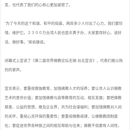
变，也代表了我们的心和心更加紧密了。
“为了今天的这个和谐、和平的局面，两岸多少人付出了心力，我们要珍
惜、维护它。２３００万台湾人民也是炎黄子孙，大家要存好心、说好
话、做好事。”吴伯雄说。
闭幕式上宣读了《第二届世界佛教论坛无锡·台北宣言》，代表们报以热
烈的掌声。
宣言表示，要重视僧伽教育，加强佛教人才的培养；要让世人认识佛教
艺术的普世价值；要加强佛教与高等教育的互动、相互发展；要把佛教
慈善、公益的思想，推及企业界，共为社会谋福利；要加强佛教对人间
的关怀，重视心灵环保的重要性；要重视佛教戒律，让佛教教团制度
化；要促进世界各种族之间的相互帮助与往来；佛教不但要有人间性，