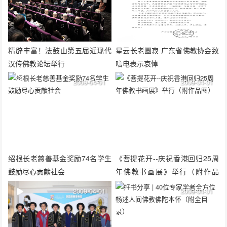
精辟丰富！法鼓山第五届近现代
星云长老圆寂 广东省佛教协会致
汉传佛教论坛举行
唁电表示哀悼
2009-04-01
2009-04-01
绍根长老慈善基金奖励74名学生
《菩提花开--庆祝香港回归25周
鼓励尽心贡献社会
年佛教书画展》举行（附作品
图）
2009-04-01
2009-04-01