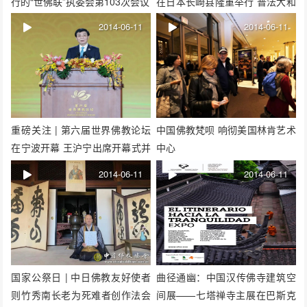
行的“世佛联”执委会第103次会议
在日本长崎县隆重举行 普法大和
尚率团出席
2014-06-11
2014-06-11
重磅关注 | 第六届世界佛教论坛
中国佛教梵呗 响彻美国林肯艺术
在宁波开幕 王沪宁出席开幕式并
中心
致辞
2014-06-11
2014-06-11
国家公祭日 | 中日佛教友好使者
曲径通幽：中国汉传佛寺建筑空
则竹秀南长老为死难者创作法会
间展——七塔禅寺主展在巴斯克