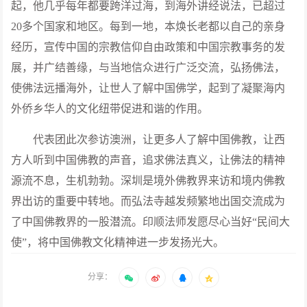
起，他几乎每年都要跨洋过海，到海外讲经说法，已超过
20多个国家和地区。每到一地，本焕长老都以自己的亲身
经历，宣传中国的宗教信仰自由政策和中国宗教事务的发
展，并广结善缘，与当地信众进行广泛交流，弘扬佛法，
使佛法远播海外，让世人了解中国佛学，起到了凝聚海内
外侨乡华人的文化纽带促进和谐的作用。
代表团此次参访澳洲，让更多人了解中国佛教，让西
方人听到中国佛教的声音，追求佛法真义，让佛法的精神
源流不息，生机勃勃。深圳是境外佛教界来访和境内佛教
界出访的重要中转地。而弘法寺越发频繁地出国交流成为
了中国佛教界的一股潜流。印顺法师发愿尽心当好“民间大
使”，将中国佛教文化精神进一步发扬光大。
分享：