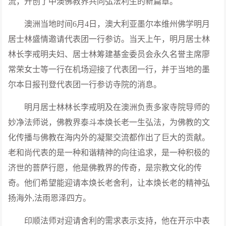
流，开创了中澳佛教界共同弘法利生的新篇章。
澳洲当地时间6月4日，澳大利亚墨尔本维州佛学明月
居士林盛情邀请代表团一行参访。当天上午，明月居士林
林长李戒明夫妇、居士林筹建基金委员会永久名誉主席廖
常荣女士等一行在机场迎接了代表团一行，并于当地的墨
尔本日报刊登代表团一行参访寺院的消息。
明月居士林林长李戒明及在澳洲负责多家寺院导师的
妙净法师说，佛教界泰斗本焕长老一生弘法，为佛教的文
化传播与佛教在海内外的凝聚交流都作出了巨大的贡献。
老和尚代表的是一种和谐精神的向往追求，是一种积极的
济世的菩萨行愿，他是佛教界的传奇，是宗教文化的传
奇。他们希望能迎请本焕长老舍利，让本焕长老的精神弘
扬海外,法雨恩泽四方。
印顺法师对迎请舍利的需求表示支持，他在开示中表