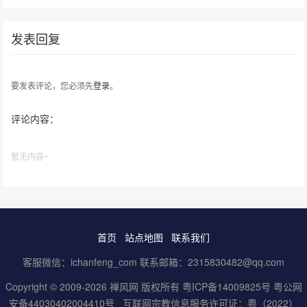
香语
大学展出
发表回复
要发表评论，您必须先
登录
。
评论内容：
暂无内容~
首页
站点地图
联系我们
客服微信：ichanfeng_com 联系邮箱：2315830482@qq.com
Copyright © 2009-2026 禅风网 版权所有
粤ICP备14009825号
粤公网
安备44030402004410号
互联网宗教信息服务许可证：粤（2022）