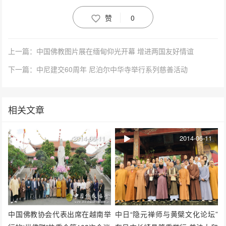
赞
0
上一篇：中国佛教图片展在缅甸仰光开幕 增进两国友好情谊
下一篇：中尼建交60周年 尼泊尔中华寺举行系列慈善活动
相关文章
2014-06-11
2014-06-11
中国佛教协会代表出席在越南举
中日“隐元禅师与黄檗文化论坛”