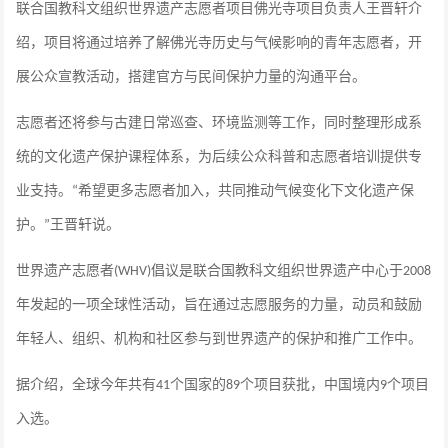
联合国教科文组织世界遗产志愿者项目佛光寺项目负责人王晋轩介
绍，项目将通过培养了解佛光寺历史与气候影响的青年志愿者，开
展公众宣教活动，搭建官方与民间保护力量的沟通平台。
志愿者还将参与古建日常巡查、环境监测等工作，同时整理形成系
统的文化遗产保护课程体系，为后续公众科普和志愿者培训提供专
业支持。
希望更多志愿者加入，共同推动气候变化下文化遗产保
“
护。
王晋轩说。
”
世界遗产志愿者
倡议是联合国教科文组织世界遗产中心于
(WHV)
2008
年发起的一项全球性活动，旨在通过志愿服务的力量，动员和鼓励
年轻人、组织、机构和社区参与到世界遗产的保护和推广工作中。
据介绍，全球今年共有
个国家的
个项目获批，中国境内
个项目
41
89
9
入选。