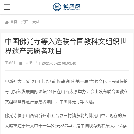
首页
-
资讯
-
大陆
中国佛光寺等入选联合国教科文组织世
界遗产志愿者项目
中新社
大陆
2025-05-22 08:03:46
中新社太原
月
日电
记者 杨静 胡健
第一届
气候变化下古建保护
5
21
(
)
“
与可持续发展国际论坛
日在山西太原举办，会上发布联合国教科
”21
文组织世界遗产志愿者项目，中国佛光寺等入选。
佛光寺位于山西省忻州市五台县豆村镇东北的佛光山中，现存的东
大殿重建于唐大中十一年
公元
年
，是中国现存规模最大、保存
(
857
)