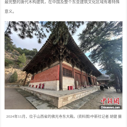
最完整的唐代木构建筑，在中国及整个东亚建筑文化区域有着特殊
意义。
年
月，位于山西省的佛光寺东大殿。
资料图
中新社记者 胡健 摄
2024
11
(
)