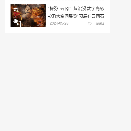
“探弥·云冈：超沉浸数字光影
+XR大空间展览”预展在云冈石
2024-05-28
窟云冈美术馆启幕
10954