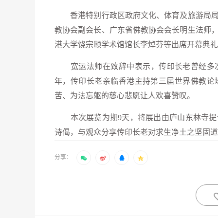
香港特别行政区政府文化、体育及旅游局局
教协会副会长、广东省佛教协会会长明生法师
港大学饶宗颐学术馆馆长李焯芬等出席开幕典礼
宽运法师在致辞中表示，传印长老曾经多次率
年，传印长老亲临香港主持第三届世界佛教论
苦、为法忘躯的慈心悲愿让人欢喜赞叹。
本次展览为期9天，将展出由庐山东林寺提供
诗偈，与观众分享传印长老对求生净土之坚固道
分享：