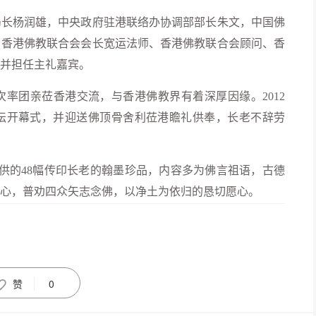
长杨润雄，中央政府驻港联络办协调部部长朱文，中国佛
，香港佛教联合会会长宽运法师、香港佛教联合会顾问、香
并担任主礼嘉宾。
团亲莅香港交流，与香港佛教界有着深厚因缘。2012
坛开幕式，并迎送佛顶骨舍利莅港瞻礼供奉，长老不辞劳
的48幅传印长老的翰墨珍品，内容多为佛言祖语，古德
心，普劝四众矢志念佛，以净土为依归的恳切愿心。
赞
0