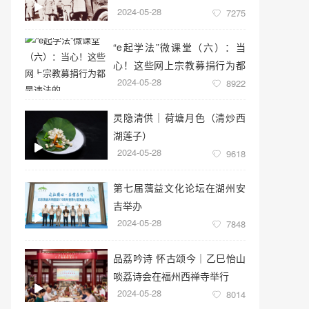
2024-05-28
7275
“e起学法”微课堂（六）：当
心！这些网上宗教募捐行为都
2024-05-28
是违法的
8922
灵隐清供｜​荷塘月色（清炒西
湖莲子）
2024-05-28
9618
第七届蕅益文化论坛在湖州安
吉举办
2024-05-28
7848
品荔吟诗 怀古颂今｜乙巳怡山
啖荔诗会在福州西禅寺举行
2024-05-28
8014