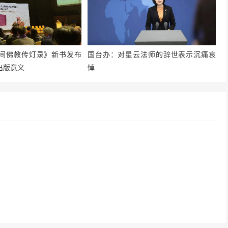
间佛教传灯录》新书发布
国台办：对星云法师的辞世表示沉痛哀
出版意义
悼