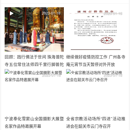
2023-01-18
2023-01-18
回顾：践行佛法于世间 珠海普陀
继续做好疫情防控工作 广州各寺
寺五位常住法师四千里行脚普陀
庵元宵节当天暂停对外开放
山
2023-01-18
2023-01-18
宁波奉化雪窦山全国摄影大展暨
全省宗教活动场所“四进”活动推
名家作品特邀展开幕
进会在韶关市云门寺召开