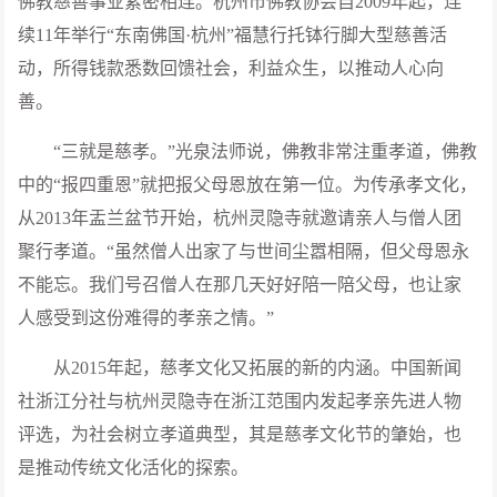
佛教慈善事业紧密相连。杭州市佛教协会自2009年起，连
续11年举行“东南佛国·杭州”福慧行托钵行脚大型慈善活
动，所得钱款悉数回馈社会，利益众生，以推动人心向
善。
“三就是慈孝。”光泉法师说，佛教非常注重孝道，佛教
中的“报四重恩”就把报父母恩放在第一位。为传承孝文化，
从2013年盂兰盆节开始，杭州灵隐寺就邀请亲人与僧人团
聚行孝道。“虽然僧人出家了与世间尘嚣相隔，但父母恩永
不能忘。我们号召僧人在那几天好好陪一陪父母，也让家
人感受到这份难得的孝亲之情。”
从2015年起，慈孝文化又拓展的新的内涵。中国新闻
社浙江分社与杭州灵隐寺在浙江范围内发起孝亲先进人物
评选，为社会树立孝道典型，其是慈孝文化节的肇始，也
是推动传统文化活化的探索。