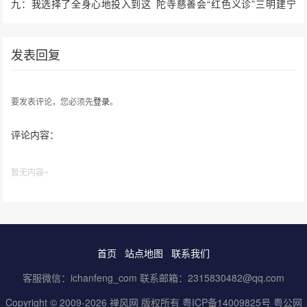
九：我选择了全身心地投入到这
陀寺慈善会“红色义诊”三明建宁
场战疫中的前方（2月14日）
站启动
发表回复
要发表评论，您必须先
登录
。
评论内容：
暂无内容~
首页
站点地图
联系我们
客服微信：ichanfeng_com 联系邮箱：2315830482@qq.com
Copyright © 2009-2026 禅风网 版权所有
粤ICP备14009825号
粤公网