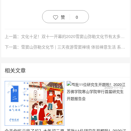
赞
0
上一篇：文化十足！双十一开幕的2020雪窦山弥勒文化节有太多看点
下一篇：雪窦山弥勒文化节 | 三天夜游雪窦禅境 体验禅意生活 系首次向公众免费开放
相关文章
2020-11-12
2020-11-12
今天你吃元宝了吗？大年初二愿
首批11位研究生开题啦！2020江