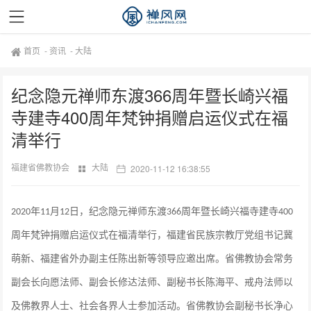
首页
-
资讯
-
大陆
纪念隐元禅师东渡366周年暨长崎兴福
寺建寺400周年梵钟捐赠启运仪式在福
清举行
福建省佛教协会
大陆
2020-11-12 16:38:55
年
月
日，纪念隐元禅师东渡
周年暨长崎兴福寺建寺
2020
11
12
366
400
周年梵钟捐赠启运仪式在福清举行，福建省民族宗教厅党组书记冀
萌新、福建省外办副主任陈出新等领导应邀出席。省佛教协会常务
副会长向愿法师、副会长修达法师、副秘书长陈海平、戒舟法师以
及佛教界人士、社会各界人士参加活动。省佛教协会副秘书长净心