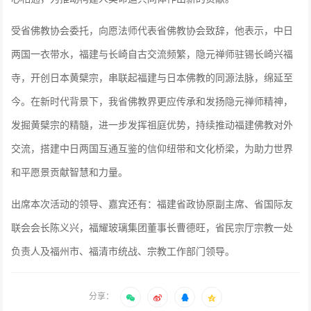
受省佛教协会委托，向愿法师代表省佛教协会致辞，他表示，中日
两国一衣带水，福建与长崎自古交流频繁，隐元禅师驻锡长崎兴福
寺，开创日本黄檗宗，串联起福建与日本佛教的同源法脉，绵延至
今。在新时代背景下，我省佛教界更应传承和发扬隐元禅师精神，
发掘黄檗宗的精髓，进一步发挥祖庭优势，持续推动福建佛教对外
交流，搭建中日两国互通互鉴的信仰纽带和文化桥梁，为助力世界
和平愿景贡献智慧和力量。
出席本次活动的领导、嘉宾还有：福建省政协原副主席、省国际友
联会会长陈义兴，福耀玻璃集团董事长曹德旺，省民宗厅宗教一处
负责人及福州市、福清市统战、宗教工作部门领导。
分享：