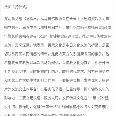
法师主持仪式。
冀萌新党组书记指出，福建省佛教协会在全省上下迅速掀起学习贯
彻党的十九届五中全会精神热潮之际，举行纪念隐元禅师东渡
周
366
年暨长崎兴福寺建寺
周年梵钟捐赠启运仪式，推动中日佛教友好
400
交流，意义深远。他表示，黄檗文化是中日文化交流的桥梁，是密
切联系两国人民情感的纽带，是促进双方关系健康发展的推手。他
希望我省佛教界以本次活动为契机，以佛教文化为媒介，积极开展
对外交流交往，同时把握时代内涵、顺应时代要求、努力在服务党
和国家工作大局中体现担当作为。一要把握契机、发挥优势，搭建
对外交流交往的平台；二要实化举措、注重传承，提升佛教文化的
影响力；三要立足长远、服务大局，发挥佛教文化在
一带一路
建
“
”
设中的积极作用，促进
一带一路
沿线国家和地区的人文交流与民
“
”
心相通，为推动构建人类命运共同体作出新的贡献。