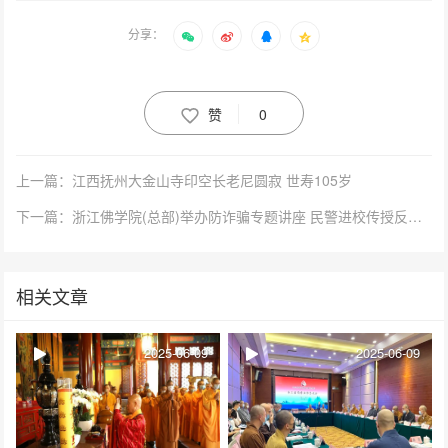
分享：
赞
0
上一篇：江西抚州大金山寺印空长老尼圆寂 世寿105岁
下一篇：浙江佛学院(总部)举办防诈骗专题讲座 民警进校传授反诈技能
相关文章
2025-06-09
2025-06-09