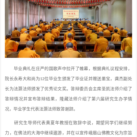
毕业典礼在庄严的国歌声中拉开了帷幕，根据典礼议程安排，
院长永寿大和尚为
位毕业生颁发了毕业证并赠送墨宝，龚杰副处
12
长为法灏法师颁发了优秀论文奖。答辩委员会主席圣凯法师介绍了
答辩情况并宣布答辩结果，隆藏法师介绍了第六届研究生办学情
况，毕业学生代表法灏法师致答谢辞。
研究生导师代表黄夏年教授在致辞中说，期望同学们继续努
力，在佛法的大海中继续遨游，并在以宣传峨眉山佛教文化为宗旨