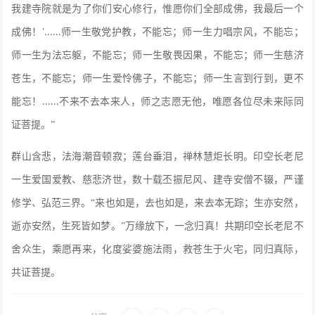
我建寺院就是为了你们安心修行，惟愿你们全部成佛，我最后一个
成佛！
师一生敬党护教，不能忘；师一生力唱宗风，不能忘；
'......
师一生为法忘躯，不能忘；师一生敬畏因果，不能忘；师一生慈济
苍生，不能忘；师一生爱怜佛子，不能忘；师一生言到行到，更不
能忘！
不来不去本来人，师之志愿无他，唯愿各位尽未来际同
......
证菩提。”
群山含悲，法海潮音顿寂；莲台垂泪，禅林慧炬长明。印空长老尼
一生爱国爱教、慈悲济世，数十载丕振尼风、建寺安僧不辍，严谨
修学、弘范三界。
“来也如是，去也如是，来去本无踪；生亦安然，
逝亦安然，生死皆如梦。”万缘放下，一念归真！共期印空长老尼不
舍众生，乘愿再来，化度娑婆施法雨，救苍生于火宅，同归真际，
共证菩提。