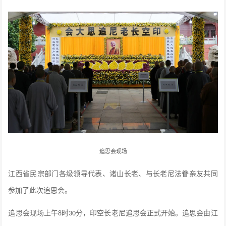
追思会现场
江西省民宗部门各级领导代表、诸山长老、与长老尼法眷亲友共同
参加了此次追思会。
追思会现场上午
时
分，印空长老尼追思会正式开始。追思会由江
8
30