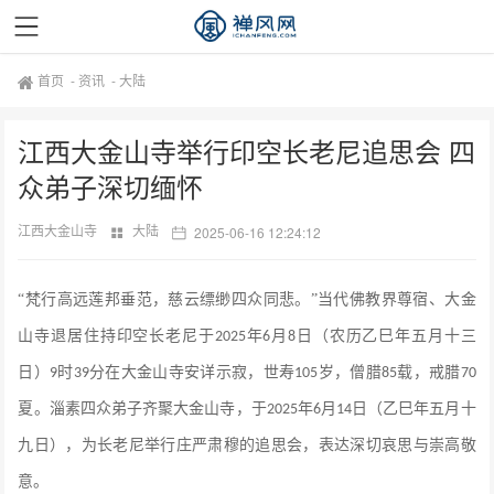
首页
-
资讯
-
大陆
江西大金山寺举行印空长老尼追思会 四
众弟子深切缅怀
江西大金山寺
大陆
2025-06-16 12:24:12
“梵行高远莲邦垂范，慈云缥缈四众同悲。”当代佛教界尊宿、大金
山寺退居住持印空长老尼于
年
月
日（农历乙巳年五月十三
2025
6
8
日）
时
分在大金山寺安详示寂，世寿
岁，僧腊
载，戒腊
9
39
105
85
70
夏。淄素四众弟子齐聚大金山寺，于
年
月
日（乙巳年五月十
2025
6
14
九日），为长老尼举行庄严肃穆的追思会，表达深切哀思与崇高敬
意。