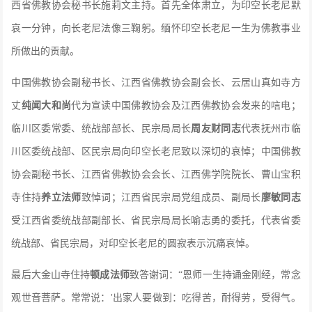
西省佛教协会秘书长施莉文主持。首先全体肃立，为印空长老尼默
哀一分钟，向长老尼法像三鞠躬。缅怀印空长老尼一生为佛教事业
所做出的贡献。
中国佛教协会副秘书长、江西省佛教协会副会长、云居山真如寺方
丈
纯闻大和尚
代为宣读中国佛教协会及江西佛教协会发来的唁电；
临川区委常委、统战部部长、民宗局局长
周友财同志
代表抚州市临
川区委统战部、区民宗局向印空长老尼致以深切的哀悼；中国佛教
协会副秘书长、江西省佛教协会会长、江西佛学院院长、曹山宝积
寺住持
养立法师
致悼词；江西省民宗局党组成员、副局长
廖敏同志
受江西省委统战部副部长、省民宗局局长喻志勇的委托，代表省委
统战部、省民宗局，对印空长老尼的圆寂表示沉痛哀悼。
最后大金山寺住持
顿成法师
致答谢词：
“恩师一生持诵金刚经，常念
观世音菩萨。常常说：
出家人要做到：吃得苦，耐得劳，受得气。
'