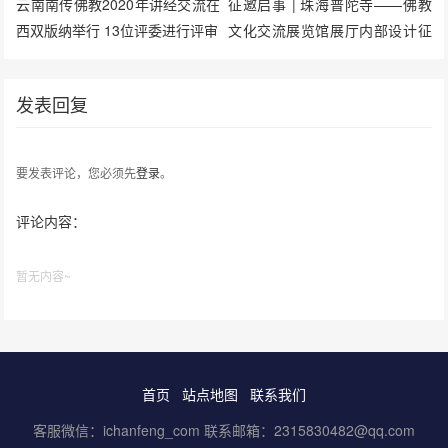
云南南传佛教2020年讲经交流在
征邀启事 | 珠海普陀寺——佛教
西双版纳举行 13位评委进行评审
文化交流展览馆展厅内部设计征
邀启事
发表回复
要发表评论，您必须先
登录
。
评论内容：
暂无内容~
首页
站点地图
联系我们
客服微信：ichanfeng_com 联系邮箱：2315830482@qq.com